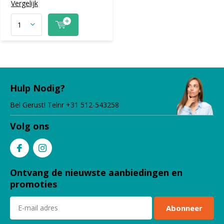
Vergelijk
Hulp Nodig?
Bel Gerust! Telnr +31 512-543258
Volg ons
Ontvang de nieuwste aanbiedingen en
promoties
Abonneer