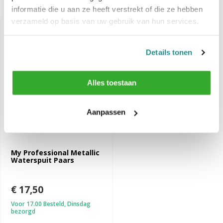
Recent bekeken
informatie die u aan ze heeft verstrekt of die ze hebben
verzameld op basis van uw gebruik van hun services.
Details tonen
Alles toestaan
Aanpassen
My Professional Metallic
Waterspuit Paars
€ 17,50
Voor 17.00 Besteld, Dinsdag
bezorgd