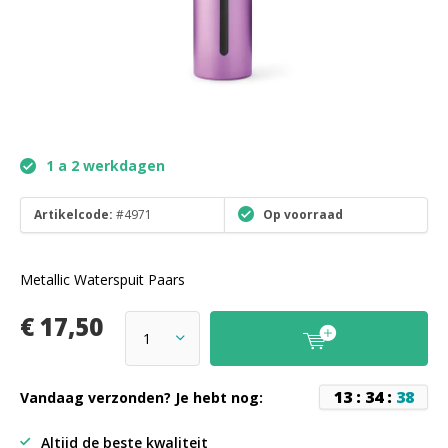
1 a 2 werkdagen
Artikelcode:
#4971
Op voorraad
Metallic Waterspuit Paars
€ 17,50
1
3
:
3
4
:
3
8
Vandaag verzonden? Je hebt nog:
Altijd de beste kwaliteit