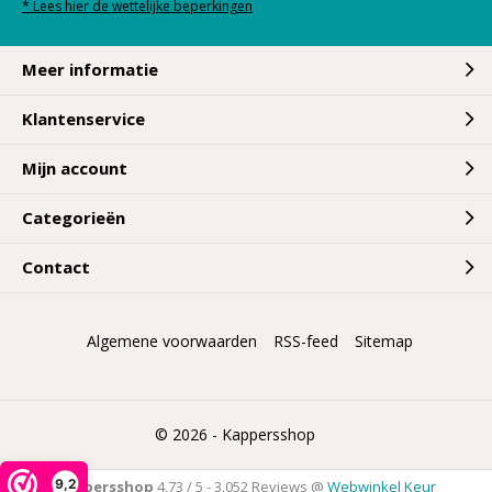
* Lees hier de wettelijke beperkingen
Meer informatie
Klantenservice
Mijn account
Categorieën
Contact
Algemene voorwaarden
RSS-feed
Sitemap
© 2026 -
Kappersshop
9,2
Kappersshop
4,73
/
5
-
3.052
Reviews @
Webwinkel Keur