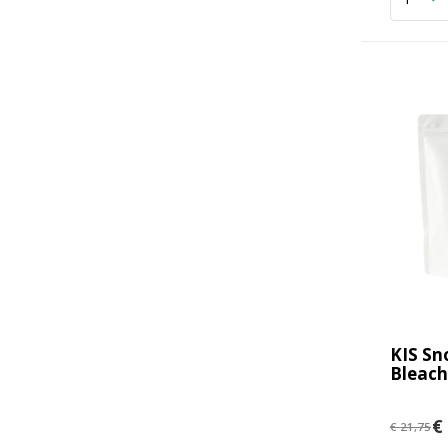
KIS Sn
Bleac
€ 
€ 21,75