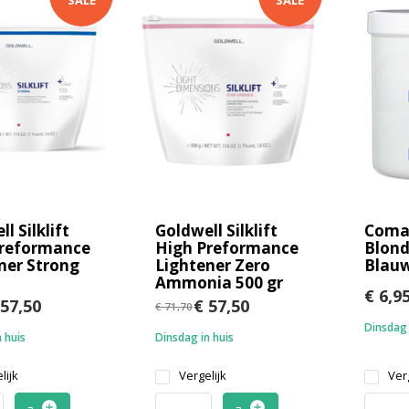
SALE
SALE
l Silklift
Goldwell Silklift
Comai
Preformance
High Preformance
Blond
ner Strong
Lightener Zero
Blau
Ammonia 500 gr
€ 6,9
57,50
€ 57,50
€ 71,70
Dinsdag 
 huis
Dinsdag in huis
lijk
Vergelijk
Verg