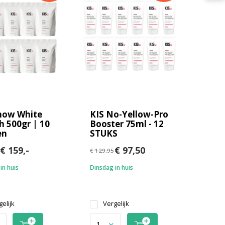
now White
KIS No-Yellow-Pro
h 500gr | 10
Booster 75ml - 12
en
STUKS
€ 159,-
€ 97,50
€ 129,95
in huis
Dinsdag in huis
elijk
Vergelijk