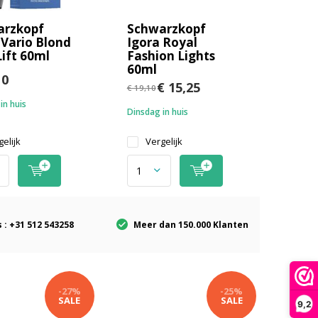
arzkopf
Schwarzkopf
 Vario Blond
Igora Royal
Lift 60ml
Fashion Lights
60ml
10
€ 15,25
€ 19,10
in huis
Dinsdag in huis
elijk
Vergelijk
 : +31 512 543258
Meer dan 150.000 Klanten
-27%
-25%
SALE
SALE
9,2