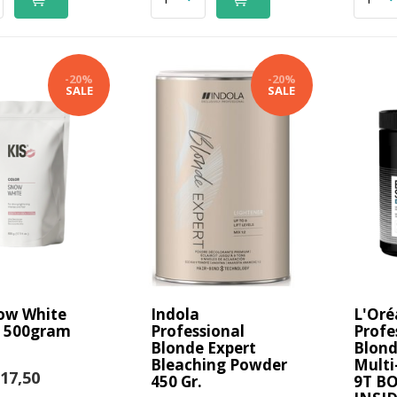
-20%
-20%
SALE
SALE
ow White
Indola
L'Oré
h 500gram
Professional
Profe
Blonde Expert
Blond
Bleaching Powder
Multi
17,50
450 Gr.
9T B