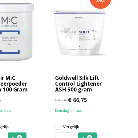
SALE
r M:C
Goldwell Silk Lift
eerpoeder
Control Lightener
w 100 Gram
ASH 500 gram
5
€ 66,75
€ 83,40
in huis
Dinsdag in huis
elijk
Vergelijk