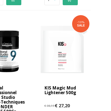
-10%
SALE
al
KIS Magic Mud
ssionnel
Lightener 500g
 Studio
-Techniques
€ 27,20
ONDER
€ 30,19