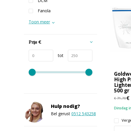
DCM
Fanola
Toon meer
Prijs
€
tot
Goldwel
High 
Lighte
500 gr
€ 
€ 71,70
Hulp nodig?
Dinsdag in
Bel gerust
0512 543258
Verge