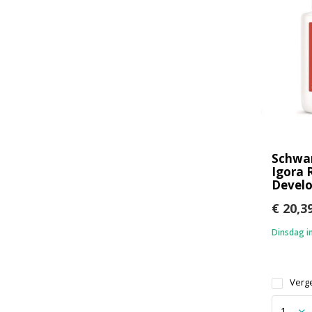
Schwa
Igora 
Develo
€ 20,3
Dinsdag in
Verge