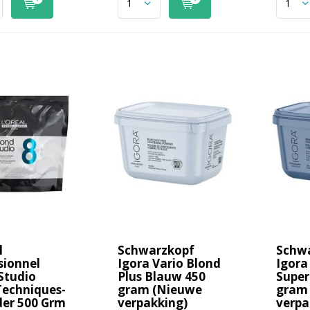
l
Schwarzkopf
Schw
sionnel
Igora Vario Blond
Igora
Studio
Plus Blauw 450
Super
Techniques-
gram (Nieuwe
gram
er 500 Grm
verpakking)
verpa