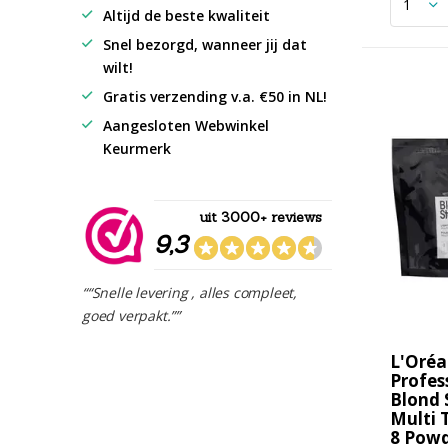
Altijd de beste kwaliteit
Snel bezorgd, wanneer jij dat
wilt!
Gratis verzending v.a. €50 in NL!
Aangesloten Webwinkel
Keurmerk
uit 3000+ reviews
9,3
““Snelle levering , alles compleet,
goed verpakt.””
L'Oréa
Profes
Blond 
Multi 
8 Powd