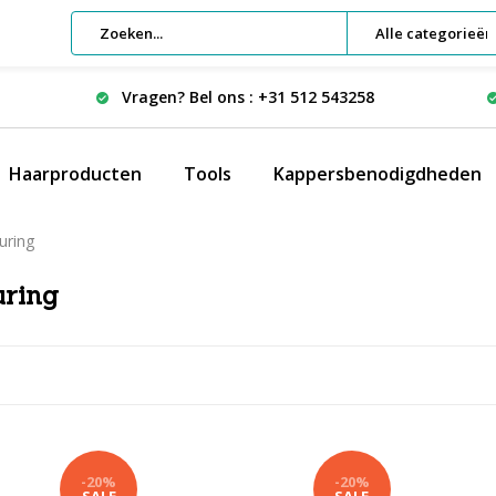
Alle categorieën
Vragen? Bel ons : +31 512 543258
Haarproducten
Tools
Kappersbenodigdheden
uring
uring
-20%
-20%