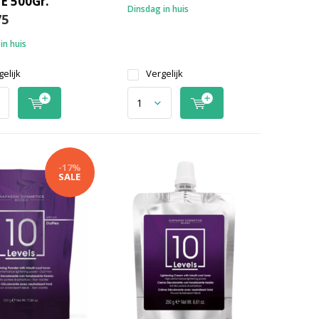
E 500Gr.
Dinsdag in huis
75
in huis
elijk
Vergelijk
-17%
SALE