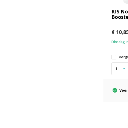
KIS No
Booste
€ 10,8
Dinsdag in
Verge
Vóór