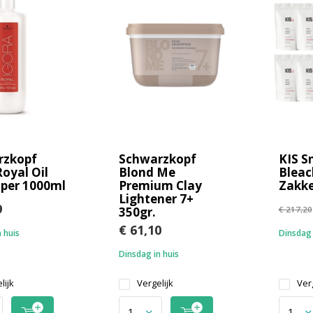
rzkopf
Schwarzkopf
KIS S
Royal Oil
Blond Me
Bleac
per 1000ml
Premium Clay
Zakk
Lightener 7+
9
350gr.
€ 217,20
€ 61,10
 huis
Dinsdag 
Dinsdag in huis
lijk
Vergelijk
Verg