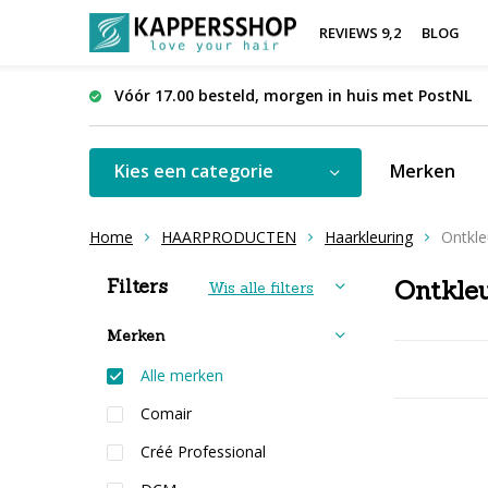
REVIEWS 9,2
BLOG
Vóór 17.00 besteld, morgen in huis met PostNL
Kies een categorie
Merken
Home
HAARPRODUCTEN
Haarkleuring
Ontkle
Sorteren op:
Filters
Ontkle
Wis alle filters
Merken
Alle merken
Comair
Créé Professional