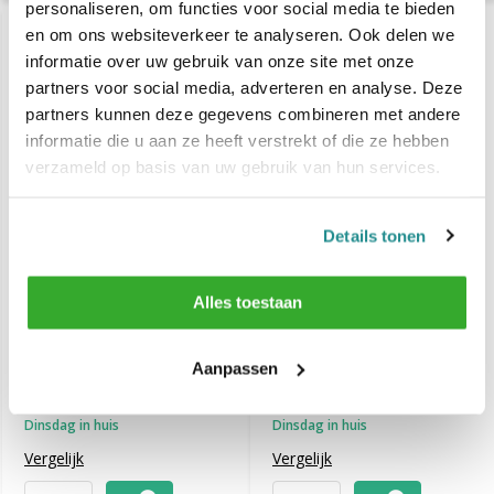
personaliseren, om functies voor social media te bieden
en om ons websiteverkeer te analyseren. Ook delen we
-23%
-20%
SALE
SALE
informatie over uw gebruik van onze site met onze
partners voor social media, adverteren en analyse. Deze
partners kunnen deze gegevens combineren met andere
informatie die u aan ze heeft verstrekt of die ze hebben
verzameld op basis van uw gebruik van hun services.
Details tonen
Alles toestaan
DCM Perfect Moisture
Goldwell Dualsenses
Dry Shampoo 200 ml
Ultra Volume Bodifying
Dry Shampoo 250ml
Aanpassen
€ 9,30
€ 19,95
€ 12,04
€ 25,05
Dinsdag in huis
Dinsdag in huis
Vergelijk
Vergelijk