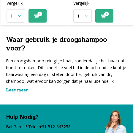
Vergelijk
Vergelijk
Waar gebruik je droogshampoo
voor?
Een droogshampoo reinigt je haar, zonder dat je het haar nat
hoeft te maken. Dit scheelt je veel tijd in de ochtend. Je kunt je
haarwasdag een dag uitstellen door het gebruik van dry
shampoo, wat ervoor kan zorgen dat je haar uiteindelijk
minder vaak gewassen hoeft te worden.
Lees meer
Droogshampoo maakt je haar vrij van vettigheid, het wordt
gezuiverd en geeft het een frisse geur. Het natuurlijke haarvet
wordt opgenomen door de spray, waardoor het er schoon
Hulp Nodig?
uitziet. Verder zorgt dit product ook vaak voor extra volume.
Bel Gerust! Telnr +31 512-543258
Wat ideaal is wanneer je wat futloos haar hebt.