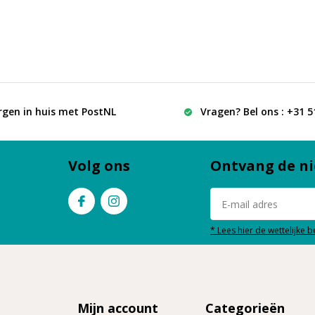
rgen in huis met PostNL
Vragen? Bel ons : +31 
Volg ons
Ontvang de ni
* Lees hier de wettelijke 
Mijn account
Categorieën