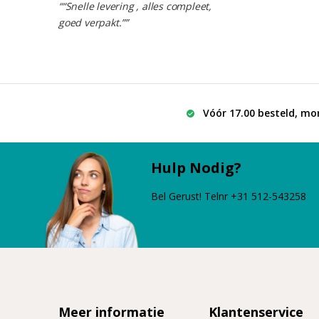
““Snelle levering , alles compleet,
goed verpakt.””
Vóór 17.00 besteld, mo
Hulp Nodig?
Bel Gerust! Telnr +31 512-543258
Meer informatie
Klantenservice