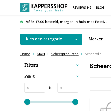
REVIEWS 9,2
BLOG
Vóór 17.00 besteld, morgen in huis met PostNL
Kies een categorie
Merken
Home
MAN
Scheerproducten
Scheerolie
Sorteren op:
Filters
Scheero
Prijs
€
tot