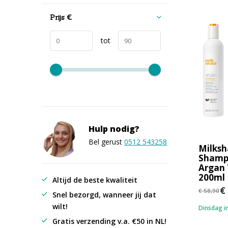
Prijs
€
tot
Hulp nodig?
Bel gerust
0512 543258
Milksh
Shamp
Argan
200ml
Altijd de beste kwaliteit
€ 
€ 58,90
Snel bezorgd, wanneer jij dat
wilt!
Dinsdag in
Gratis verzending v.a. €50 in NL!