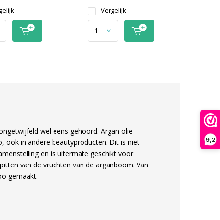
elijk
Vergelijk
ongetwijfeld wel eens gehoord. Argan olie
9,2
o, ook in andere beautyproducten. Dit is niet
amenstelling en is uitermate geschikt voor
pitten van de vruchten van de arganboom. Van
poo gemaakt.
e uitsluitend de beste shampoos met arganolie
las’ Smile, Lisap, L’Oréal Professionel en CHI.