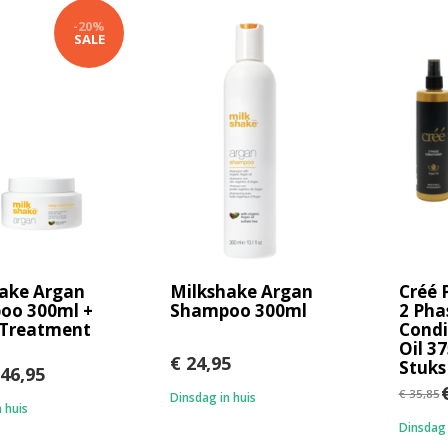
-20%
SALE
ake Argan
Milkshake Argan
Créé 
oo 300ml +
Shampoo 300ml
2 Pha
 Treatment
Condi
Oil 37
€ 24,95
Stuks
46,95
€
€ 35,85
Dinsdag in huis
 huis
Dinsdag 