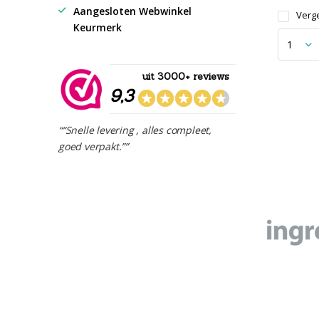
Aangesloten Webwinkel
Verge
Keurmerk
uit 3000+ reviews
9,3
““Snelle levering , alles compleet,
goed verpakt.””