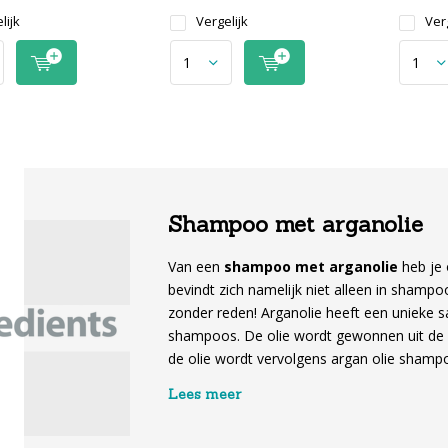
lijk
Vergelijk
Verg
Shampoo met arganolie
Van een
shampoo met arganolie
heb je 
bevindt zich namelijk niet alleen in shampo
zonder reden! Arganolie heeft een unieke s
shampoos. De olie wordt gewonnen uit de 
de olie wordt vervolgens argan olie sham
Lees meer
In het assortiment van Kappersshop vind j
van de volgende merken: Indola, The Goodfel