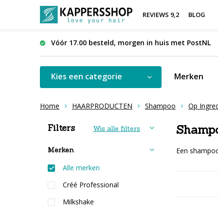
REVIEWS 9,2
BLOG
Vóór 17.00 besteld, morgen in huis met PostNL
Kies een categorie
Merken
Home
HAARPRODUCTEN
Shampoo
Op Ingred
Sorteren op:
Filters
Shampo
Wis alle filters
Merken
Een shampoo 
Alle merken
Créé Professional
Milkshake