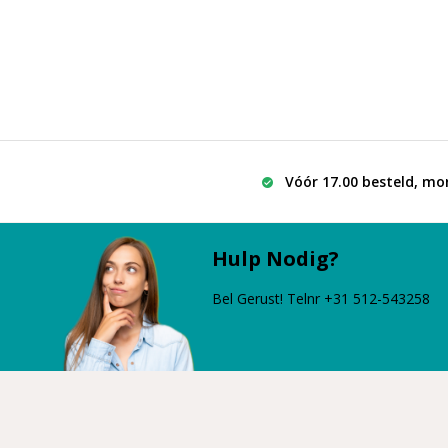
Vóór 17.00 besteld, mo
Hulp Nodig?
Bel Gerust! Telnr +31 512-543258