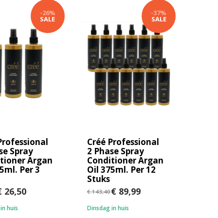
-26%
-37%
SALE
SALE
Professional
Créé Professional
se Spray
2 Phase Spray
tioner Argan
Conditioner Argan
5ml. Per 3
Oil 375ml. Per 12
Stuks
 26,50
€ 89,99
€ 143,40
in huis
Dinsdag in huis