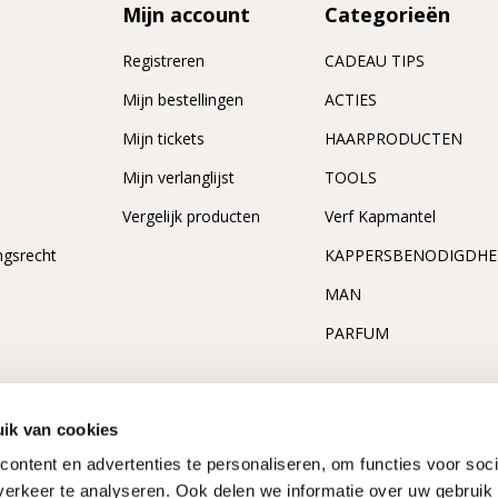
Wanneer je een shampoo bij ons koopt, be
Mijn account
Categorieën
maar wilt. Bestellingen boven de 50,- levere
Registreren
CADEAU TIPS
Bij Kappersshop vind je ongetwijfeld een 
n
Mijn bestellingen
ACTIES
haartype aansluit!
Mijn tickets
HAARPRODUCTEN
Mijn verlanglijst
TOOLS
Vergelijk producten
Verf Kapmantel
ngsrecht
KAPPERSBENODIGDH
MAN
PARFUM
ik van cookies
ontent en advertenties te personaliseren, om functies voor soci
erkeer te analyseren. Ook delen we informatie over uw gebruik 