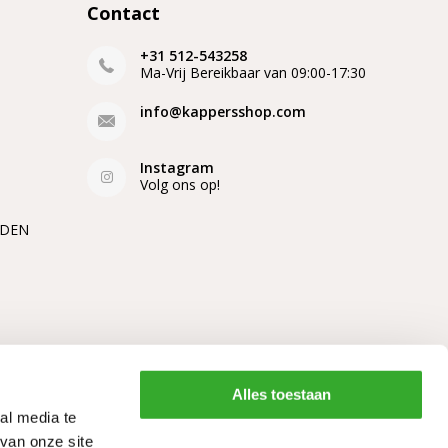
zorgen wij deze snel! Waar en wanneer je dat
Contact
n wij gratis.
+31 512-543258
Ma-Vrij Bereikbaar van 09:00-17:30
shampoo met arganolie die goed bij jouw
info@kappersshop.com
Instagram
Volg ons op!
EDEN
Alles toestaan
al media te
van onze site