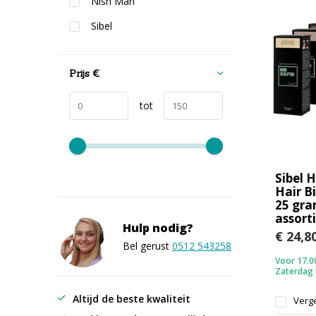
Nish Man
Sibel
Prijs
€
tot
Sibel H
Hair Bi
25 gra
assort
Hulp nodig?
€ 24,8
Bel gerust
0512 543258
Voor 17.00
Zaterdag
Altijd de beste kwaliteit
Verge