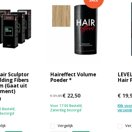
SALE
air Sculptor
Haireffect Volume
LEVE
lding Fibers
Poeder *
Hair 
m (Gaat uit
iment)
€ 22,50
€ 19,
€ 31,85
0
Voor 17.00 Besteld,
Klik voo
 Besteld,
Zaterdag bezorgd
verzend
 bezorgd
lijk
Vergelijk
Verg