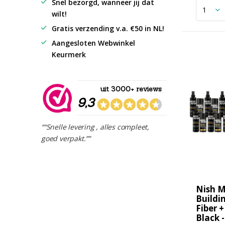
Snel bezorgd, wanneer jij dat
wilt!
Gratis verzending v.a. €50 in NL!
Aangesloten Webwinkel
Keurmerk
uit 3000+ reviews
9,3
““Snelle levering , alles compleet,
goed verpakt.””
Nish M
Buildi
Fiber +
Black 