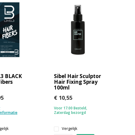
L3 BLACK
Sibel Hair Sculptor
Fibers
Hair Fixing Spray
100ml
95
€ 10,55
r
Voor 17.00 Besteld,
informatie
Zaterdag bezorgd
elijk
Vergelijk