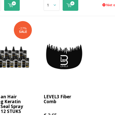
Niet 
-27%
SALE
an Hair
LEVEL3 Fiber
ng Keratin
Comb
 Seal Spray
- 12 STUKS
€ 2,65