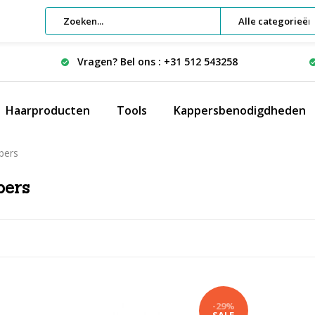
Alle categorieën
Vragen? Bel ons : +31 512 543258
Haarproducten
Tools
Kappersbenodigdheden
ibers
bers
-29%