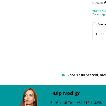
€
€ 202,80
Voor 17.00
Zaterdag
Verge
Vóór 17.00 besteld, mo
Hulp Nodig?
Bel Gerust! Telnr +31 512-543258