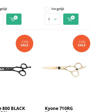
elijk
Vergelijk
-15%
-15%
SALE
SALE
e 800 BLACK
Kyone 710RG