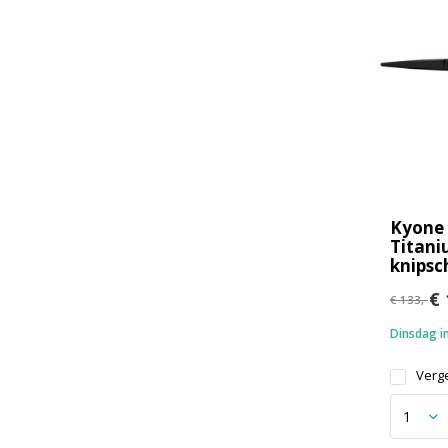
Kyone 
Titan
knipsc
€ 
€ 133,-
Dinsdag in
Verge