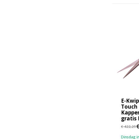
E-Kwi
Touch
Kapper
gratis
€
€ 422,29
Dinsdag in