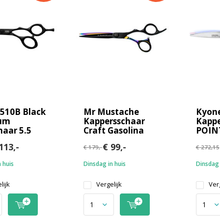
510B Black
Mr Mustache
Kyon
ium
Kappersschaar
Kappe
haar 5.5
Craft Gasolina
POIN
113,-
€ 99,-
€ 179,-
€ 272,15
 huis
Dinsdag in huis
Dinsdag 
lijk
Vergelijk
Verg