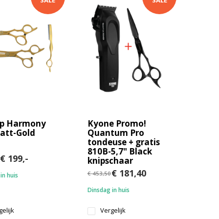
SALE
SALE
ip Harmony
Kyone Promo!
att-Gold
Quantum Pro
tondeuse + gratis
810B-5,7" Black
€ 199,-
knipschaar
€ 181,40
€ 453,50
in huis
Dinsdag in huis
elijk
Vergelijk