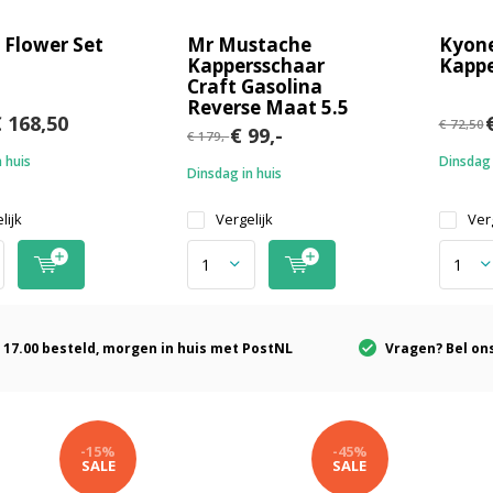
 Flower Set
Mr Mustache
Kyone
Kappersschaar
Kappe
Craft Gasolina
Reverse Maat 5.5
 168,50
€
€ 72,50
€ 99,-
€ 179,-
 huis
Dinsdag 
Dinsdag in huis
lijk
Vergelijk
Verg
 17.00 besteld, morgen in huis met PostNL
Vragen? Bel ons
-15%
-45%
SALE
SALE