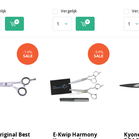
lijk
Vergelijk
Verg
-14%
-54%
SALE
SALE
riginal Best
E-Kwip Harmony
Kyon