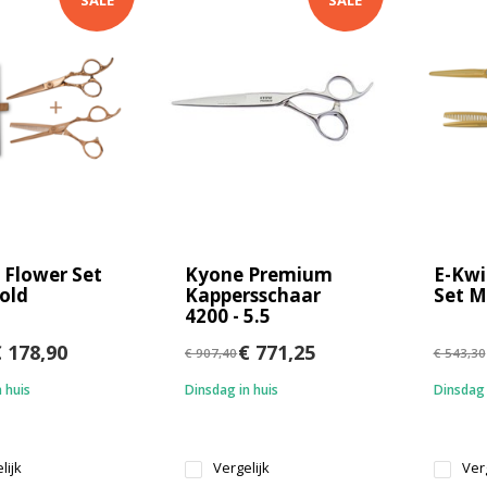
SALE
SALE
 Flower Set
Kyone Premium
E-Kw
old
Kappersschaar
Set M
4200 - 5.5
 178,90
€ 771,25
€ 907,40
€ 543,30
 huis
Dinsdag in huis
Dinsdag 
lijk
Vergelijk
Verg