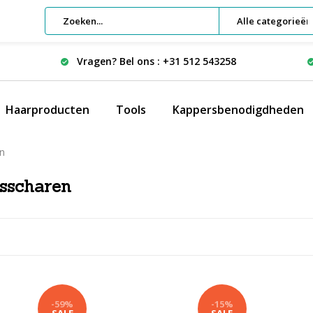
Alle categorieën
Vragen? Bel ons : +31 512 543258
Haarproducten
Tools
Kappersbenodigdheden
n
sscharen
-59%
-15%