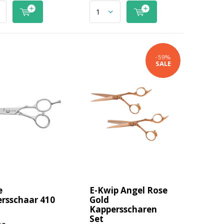
-59%
SALE
e
E-Kwip Angel Rose
rsschaar 410
Gold
Kappersscharen
Set