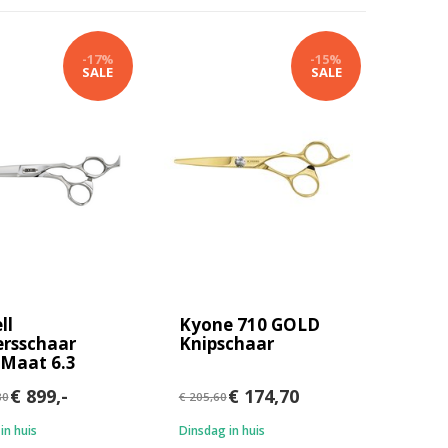
-17%
-15%
SALE
SALE
ll
Kyone 710 GOLD
rsschaar
Knipschaar
 Maat 6.3
€ 899,-
€ 174,70
80
€ 205,60
in huis
Dinsdag in huis