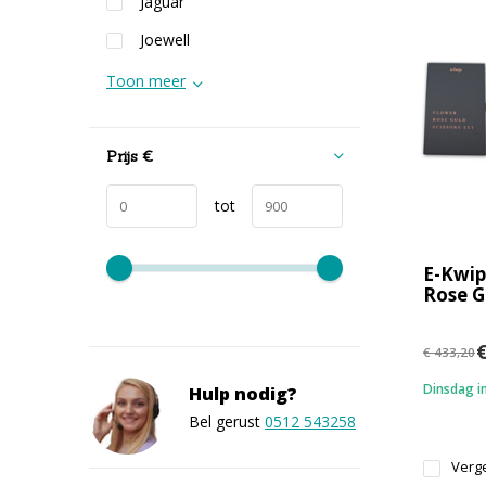
Jaguar
Joewell
Toon meer
Prijs
€
tot
E-Kwip
Rose G
€
€ 433,20
Dinsdag in
Hulp nodig?
Bel gerust
0512 543258
Verge