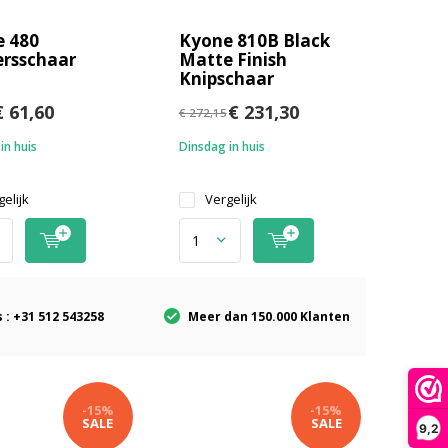
 480
Kyone 810B Black
rsschaar
Matte Finish
Knipschaar
 61,60
€ 231,30
€ 272,15
in huis
Dinsdag in huis
elijk
Vergelijk
 : +31 512 543258
Meer dan 150.000 Klanten
-15%
-15%
SALE
SALE
9,2