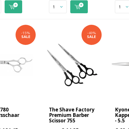
-15%
-40%
SALE
SALE
 780
The Shave Factory
Kyon
sschaar
Premium Barber
Kappe
Scissor 755
- 5.5