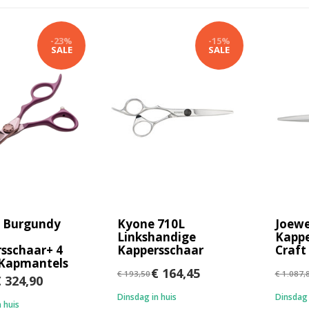
-23%
-15%
SALE
SALE
p Burgundy
Kyone 710L
Joewe
Linkshandige
Kappe
sschaar+ 4
Kappersschaar
Craft
 Kapmantels
€ 164,45
€ 193,50
€ 1.087,
 324,90
Dinsdag in huis
Dinsdag 
 huis