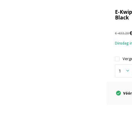
E-Kwip
Black
€
€ 433,20
Dinsdag in
Verge
Vóór