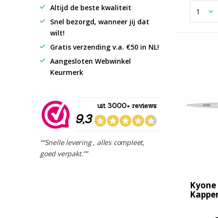
Altijd de beste kwaliteit
Snel bezorgd, wanneer jij dat
wilt!
Gratis verzending v.a. €50 in NL!
Aangesloten Webwinkel
Keurmerk
uit 3000+ reviews
9,3
““Snelle levering , alles compleet,
goed verpakt.””
Kyone
Kapper