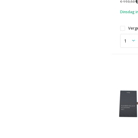
€
€ 193,50
Dinsdag in
Verge