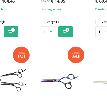
 164,45
€ 14,95
€ 60,
€ 24,95
 huis
Dinsdag in huis
Dinsdag 
lijk
Vergelijk
Verg
-61%
-45%
SALE
SALE