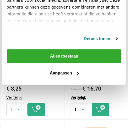
partners voor social media, adverteren en analyse. Deze
SALE
partners kunnen deze gegevens combineren met andere
informatie die u aan ze heeft verstrekt of die ze hebben
verzameld op basis van uw gebruik van hun services.
Details tonen
Alles toestaan
Nish Man Shampoo Zout
Lisap Milano TC Curly
en Parabeenvrij 1250 ml
Cool Elasticizing
Aanpassen
Shampoo 1000 ml
€ 8,25
€ 16,70
€ 22,25
Vergelijk
Vergelijk