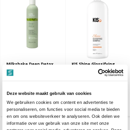
Milkshake Deep Detox
KIS Shine Glossifying
Shampoo 300ml
Shampoo 1000ml
€ 24,95
€ 45,-
Deze website maakt gebruik van cookies
Vergelijk
Vergelijk
We gebruiken cookies om content en advertenties te
personaliseren, om functies voor social media te bieden
en om ons websiteverkeer te analyseren. Ook delen we
informatie over uw gebruik van onze site met onze
-25%