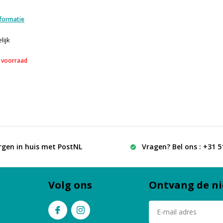
formatie
lijk
 voorraad
rgen in huis met PostNL
Vragen? Bel ons : +31 
Volg ons
Ontvang de ni