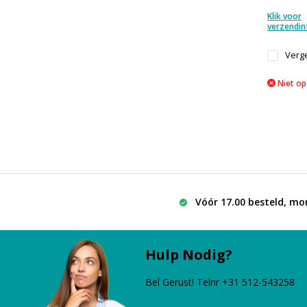
Klik voor
verzendin
Verge
Niet op
Vóór 17.00 besteld, mo
Hulp Nodig?
Bel Gerust! Telnr +31 512-543258