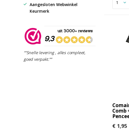
Aangesloten Webwinkel
Keurmerk
uit 3000+ reviews
9,3
““Snelle levering , alles compleet,
goed verpakt.””
Comair
Comb +
Pence
€ 1,95