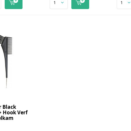
 Black
 Hook Verf
elkam