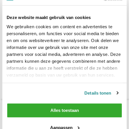
Deze website maakt gebruik van cookies
We gebruiken cookies om content en advertenties te
personaliseren, om functies voor social media te bieden
en om ons websiteverkeer te analyseren. Ook delen we
Seiseta Extension
Seiseta Classic Line
informatie over uw gebruik van onze site met onze
Aanbrengtang
Extensions 40/45 cm - 25
partners voor social media, adverteren en analyse. Deze
STUKS
partners kunnen deze gegevens combineren met andere
€ 24,20
€ 46,60
informatie die u aan ze heeft verstrekt of die ze hebben
verzameld op basis van uw gebruik van hun services.
Vergelijk
Vergelijk
Details tonen
-36%
Alles toestaan
SALE
Aanpassen