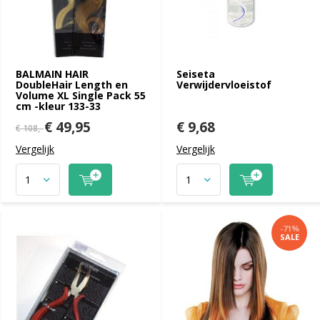
BALMAIN HAIR
Seiseta
DoubleHair Length en
Verwijdervloeistof
Volume XL Single Pack 55
cm -kleur 133-33
€ 49,95
€ 9,68
€ 108,-
Vergelijk
Vergelijk
-71%
SALE