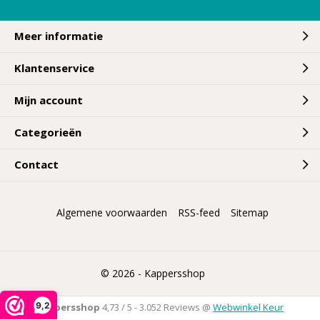
Meer informatie
Klantenservice
Mijn account
Categorieën
Contact
Algemene voorwaarden
RSS-feed
Sitemap
© 2026 -
Kappersshop
9,2
Kappersshop
4,73
/
5
-
3.052
Reviews @
Webwinkel Keur