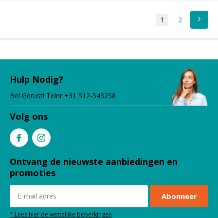
1
2
Hulp Nodig?
Bel Gerust! Telnr +31 512-543258
Volg ons
Ontvang de nieuwste aanbiedingen en
promoties
Abonneer
* Lees hier de wettelijke beperkingen