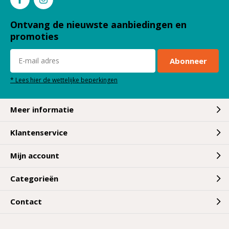
Stap 1: houd je baard op lengte
Ontvang de nieuwste aanbiedingen en
Allereerst is het belangrijk dat je ervoor zorgt dat je
promoties
baard de lengte heeft waar jij tevreden over bent. Een
lange baard heeft natuurlijk andere verzorging nodig dan
Abonneer
een korte baard. Om je baard op de juiste lengte te
krijgen, heb je verschillende baard producten nodig.
* Lees hier de wettelijke beperkingen
Maak allereerst gebruik van een baardtrimmer. Is je
baard redelijk lang, dan kan je beter eerst de langste
plukjes wegknippen met een schaar, voordat je er met
Meer informatie
een trimmer overheen gaat.
Klantenservice
Nadat je je baard getrimd hebt, gebruik je een
scheermes om de juiste lijnen in je nek te creëren. Maak
Mijn account
bij het scheren gebruik van scheerschuim of
scheergel
in
Categorieën
combinatie met een scheerkwast. Vergeet niet dat als je
een snor hebt, deze net als je baard ook verzorging
Contact
nodig heeft.
Stap 2: je baard wassen