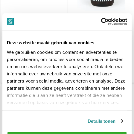
HEY JOE! Clear Shaving
Barbieri Italiani Baard
Gel Fresh 1000ml
Shampoo 250ml
€ 24,90
€ 12,50
€ 29,90
€ 25,-
Deze website maakt gebruik van cookies
Voor 17.00 Besteld, Zaterdag
Klik voor verzendinformatie
bezorgd
We gebruiken cookies om content en advertenties te
Vergelijk
personaliseren, om functies voor social media te bieden
Vergelijk
en om ons websiteverkeer te analyseren. Ook delen we
Niet op voorraad
informatie over uw gebruik van onze site met onze
partners voor social media, adverteren en analyse. Deze
partners kunnen deze gegevens combineren met andere
-50%
-50%
informatie die u aan ze heeft verstrekt of die ze hebben
SALE
SALE
verzameld op basis van uw gebruik van hun services.
Details tonen