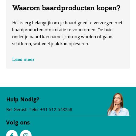
Waarom baardproducten kopen?
Het is erg belangrijk om je baard goed te verzorgen met
baardproducten om irritatie te voorkomen. De huid
onder je baard kan namelijk droog worden of gaan
schilferen, wat veel jeuk kan opleveren.
Daarnaast is het ook beter voor je persoonlijke hygiëne
Lees meer
om met een verzorgde baard rond te lopen. Wanneer je
baardproducten gebruikt worden de haartjes vaak
zachter en soepeler. Daardoor wordt je huid beter
verzorgd, gehydrateerd en krijgt je baard een mooie
glans. Voor elk haartype en huidtype zijn baardproducten
Hulp Nodig?
te verkrijgen.
Bel Gerust! Telnr +31 512-543258
Stap voor stap de producten
voor jouw baard besproken
Volg ons