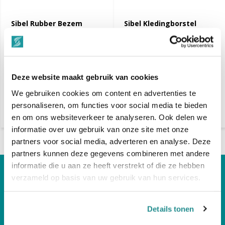
Sibel Rubber Bezem
Sibel Kledingborstel
Zwart
Zwart
€ 12,50
€ 6,05
Dinsdag in huis
Dinsdag in huis
Deze website maakt gebruik van cookies
Vergelijk
Vergelijk
We gebruiken cookies om content en advertenties te
personaliseren, om functies voor social media te bieden
en om ons websiteverkeer te analyseren. Ook delen we
informatie over uw gebruik van onze site met onze
partners voor social media, adverteren en analyse. Deze
partners kunnen deze gegevens combineren met andere
informatie die u aan ze heeft verstrekt of die ze hebben
Hulp Nodig?
verzameld op basis van uw gebruik van hun services.
Bel Gerust! Telnr +31 512-543258
Details tonen
Volg ons