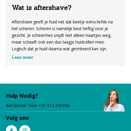
Wat is aftershave?
Aftershave geeft je huid net dat beetje extra liefde na
het scheren. Scheren is namelijk best heftig voor je
gezicht. Je scheermes snijdt niet alleen haartjes weg,
maar schaaft ook een dun laagje huidcellen mee.
Logisch dat je huid daarna wat geïrriteerd kan zijn.
Lees meer
Aftershave springt hier bij. Het kalmeert je huid meteen
na het scheren en voorkomt infecties. Zo blijf je achter
met een gladde, comfortabele huid. Voor het beste
resultaat combineer je aftershave met kwalitatieve
scheerproducten
, zoals een goed scheermes en
Hulp Nodig?
hoogwaardig scheerschuim. Die vind je natuurlijk ook bij
ons.
Bel Gerust! Telnr +31 512-543258
Aftershave komt in verschillende vormen. Lotions op
Volg ons
alcoholbasis geven een frisse kick en zijn perfect voor
normale tot vette huid. Heb je juist een droge huid? Dan