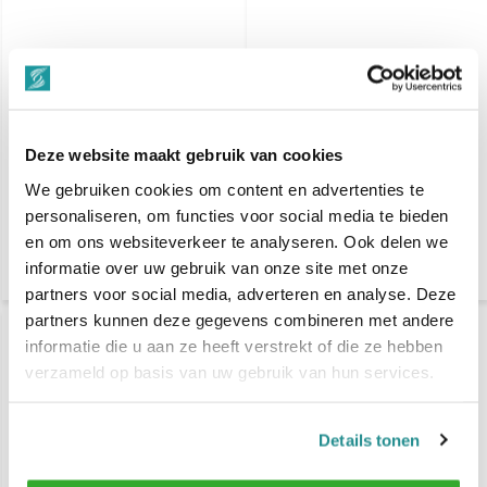
MARMARA BARBER
MARMARA BARBER
Aftershave Cologne
Aftershave Cologne
400ml - No 66 - 4 Pack
400ml - No 65
€ 29,99
€ 8,99
€ 35,99
Deze website maakt gebruik van cookies
Voor 17.00 Besteld, Zaterdag
Voor 17.00 Besteld, Zaterdag
bezorgd
bezorgd
We gebruiken cookies om content en advertenties te
personaliseren, om functies voor social media te bieden
Vergelijk
Vergelijk
en om ons websiteverkeer te analyseren. Ook delen we
informatie over uw gebruik van onze site met onze
partners voor social media, adverteren en analyse. Deze
partners kunnen deze gegevens combineren met andere
-11%
informatie die u aan ze heeft verstrekt of die ze hebben
SALE
verzameld op basis van uw gebruik van hun services.
Details tonen