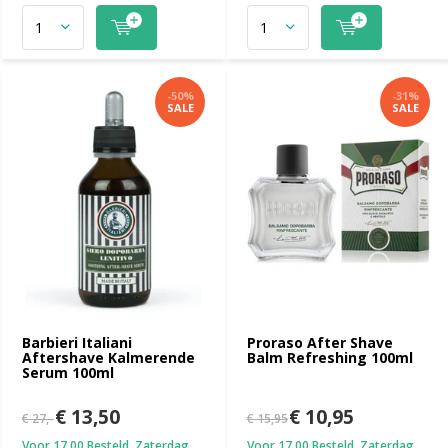
-50%
-31%
SALE
SALE
Barbieri Italiani
Proraso After Shave
Aftershave Kalmerende
Balm Refreshing 100ml
Serum 100ml
€ 13,50
€ 10,95
€ 27,-
€ 15,95
Voor 17.00 Besteld, Zaterdag
Voor 17.00 Besteld, Zaterdag