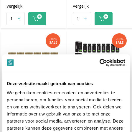
Vergelijk
Vergelijk
-40%
-56%
SALE
SALE
Deze website maakt gebruik van cookies
We gebruiken cookies om content en advertenties te
personaliseren, om functies voor social media te bieden
en om ons websiteverkeer te analyseren. Ook delen we
Nish Man P5 Mattifying
Gummy Powder Wax
informatie over uw gebruik van onze site met onze
Volume Powder ULTRA
Matte Effect 20gr - 36
HOLD - 20 Gr. - 12 STUKS
Stuks
partners voor social media, adverteren en analyse. Deze
partners kunnen deze gegevens combineren met andere