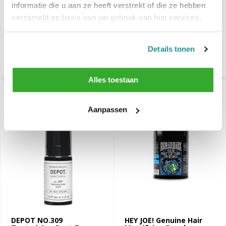
€ 49,99
€ 79,-
€ 83,90
€ 178,20
informatie die u aan ze heeft verstrekt of die ze hebben
Voor 17.00 Besteld, Vrijdag
Klik voor verzendinformatie
verzameld op basis van uw gebruik van hun services.
bezorgd
Vergelijk
Vergelijk
Details tonen
Niet op voorraad
Alles toestaan
-16%
SALE
Aanpassen
DEPOT NO.309
HEY JOE! Genuine Hair