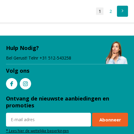
1
2
Hulp Nodig?
Bel Gerust! Telnr +31 512-543258
Volg ons
Ontvang de nieuwste aanbiedingen en
promoties
Abonneer
* Lees hier de wettelijke beperkingen