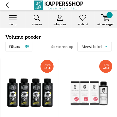
0
menu
zoeken
inloggen
wishlist
winkelwagen
Volume poeder
Filters
Sorteren op:
-40%
-27%
SALE
SALE