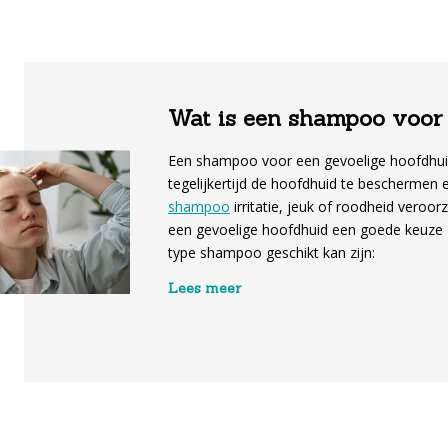
Wat is een shampoo voor 
Een shampoo voor een gevoelige hoofdhuid 
tegelijkertijd de hoofdhuid te beschermen e
shampoo
irritatie, jeuk of roodheid vero
een gevoelige hoofdhuid een goede keuze zi
type shampoo geschikt kan zijn:
Lees meer
Kalmerende werking:
shampoos vo
rustgevende ingrediënten zoals aloë v
helpen om irritatie, roodheid en je
hoofdhuid.
Milde reiniging:
deze shampoos rein
meestal minder agressieve stoffen z
kans op verdere irritatie aanzienlijk kl