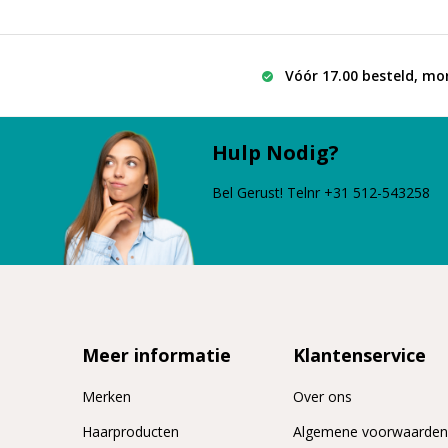
Vóór 17.00 besteld, mo
Hulp Nodig?
Bel Gerust! Telnr +31 512-543258
Meer informatie
Klantenservice
Merken
Over ons
Haarproducten
Algemene voorwaarde