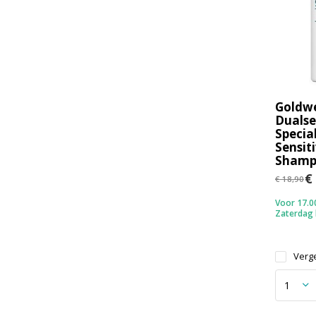
Goldwe
Dualse
Special
Sensit
Shamp
€ 
€ 18,90
Voor 17.00
Zaterdag
Verge