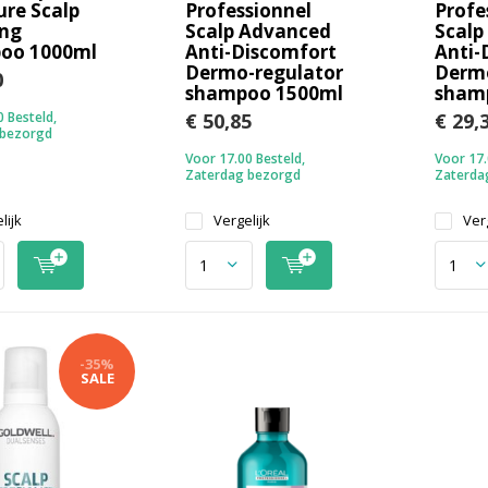
re Scalp
Professionnel
Profe
ing
Scalp Advanced
Scalp
oo 1000ml
Anti-Discomfort
Anti-
Dermo-regulator
Dermo
0
shampoo 1500ml
sham
 Besteld,
€ 50,85
€ 29,
 bezorgd
Voor 17.00 Besteld,
Voor 17.
Zaterdag bezorgd
Zaterda
lijk
Vergelijk
Verg
-35%
SALE