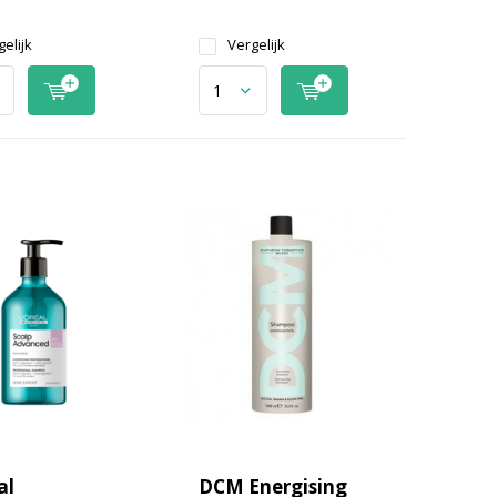
elijk
Vergelijk
al
DCM Energising