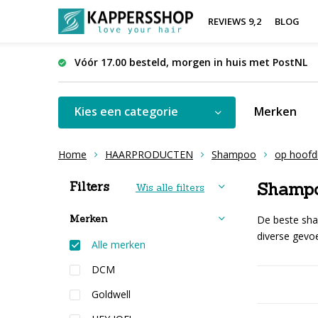
REVIEWS 9,2
BLOG
Vóór 17.00 besteld, morgen in huis met PostNL
Kies een categorie
Merken
Home
HAARPRODUCTEN
Shampoo
op hoofd
Sorteren op:
Filters
Shampo
Wis alle filters
Merken
De beste sham
diverse gevo
Alle merken
DCM
Goldwell