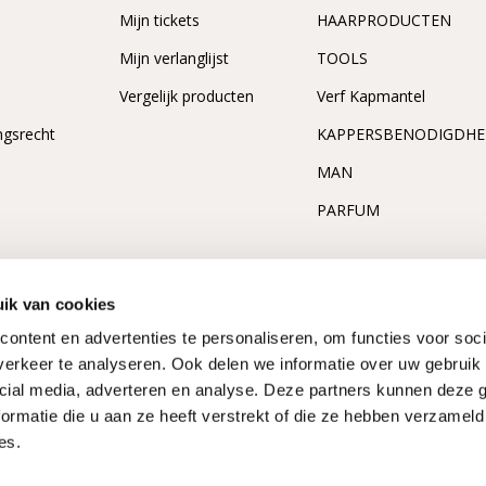
Mijn tickets
HAARPRODUCTEN
Het gebruik van agressieve haarprod
Mijn verlanglijst
TOOLS
Stress en hormonale schommelinge
Blootstelling aan hitte of UV-straling
Vergelijk producten
Verf Kapmantel
Chemische behandelingen, zoals ver
ngsrecht
KAPPERSBENODIGDH
Door te kiezen voor een
shampoo zonder s
MAN
ondersteunen en verdere schade voorkom
PARFUM
Voordelen van shampoo v
Een van de voordelen van shampoo voor een
ik van cookies
iedereen geschikt zijn. Aangezien dit milde 
ontent en advertenties te personaliseren, om functies voor soci
hydrateren kunnen veel mensen gebruik ma
erkeer te analyseren. Ook delen we informatie over uw gebruik 
kalmerende ingrediënten, waaronder aloë ve
irritatie verminderd die er eventueel aanwezi
cial media, adverteren en analyse. Deze partners kunnen deze
ormatie die u aan ze heeft verstrekt of die ze hebben verzameld
Verder zijn dit type producten vrij van agre
es.
parabenen zijn. Die kunnen het haar en de 