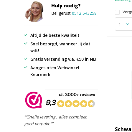
Hulp nodig?
Verge
Bel gerust
0512 543258
Altijd de beste kwaliteit
Snel bezorgd, wanneer jij dat
wilt!
Gratis verzending v.a. €50 in NL!
Aangesloten Webwinkel
Keurmerk
uit 3000+ reviews
9,3
““Snelle levering , alles compleet,
goed verpakt.””
Schwa