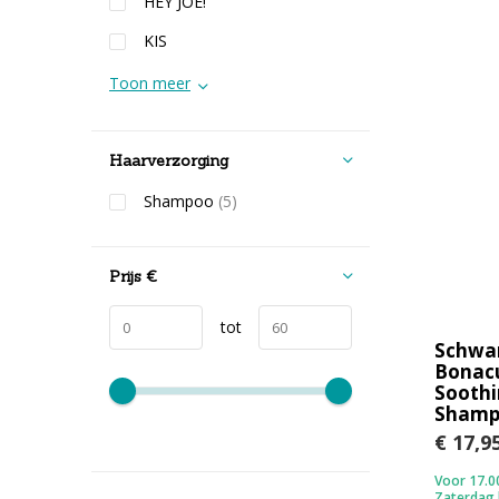
HEY JOE!
KIS
Toon meer
Haarverzorging
Shampoo
(5)
Prijs
€
tot
Schwa
Bonacu
Sooth
Shamp
€ 17,9
Voor 17.00
Zaterdag