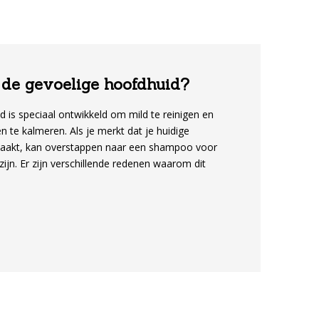
de gevoelige hoofdhuid?
is speciaal ontwikkeld om mild te reinigen en
n te kalmeren. Als je merkt dat je huidige
orzaakt, kan overstappen naar een shampoo voor
jn. Er zijn verschillende redenen waarom dit
or een gevoelige hoofdhuid bevatten vaak
era, kamille of tea tree olie. Deze bestanddelen
uk te verminderen en ondersteunen een gezonde
igen op een zachtere manier en bevatten
oals sulfaten en parabenen. Hierdoor wordt de
einer.