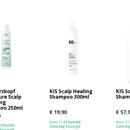
rzkopf
KIS Scalp Healing
KIS S
re Scalp
Shampoo 300ml
Sham
ing
oo 250ml
€ 19,90
€ 57,
5
Voor 17.00 Besteld,
Voor 17.
 Besteld,
Zaterdag bezorgd
Zaterda
 bezorgd