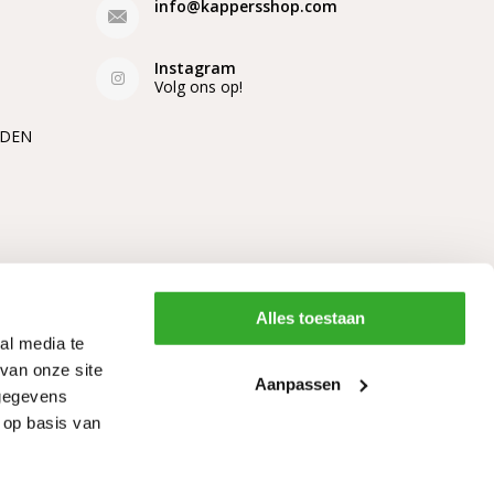
info@kappersshop.com
ucten met sulfaten of parabenen
Instagram
n
Volg ons op!
ven of permanenten
EDEN
ulfaten
kun je de balans van je hoofdhuid
en.
oor een gevoelige hoofdhuid
 gevoelige hoofdhuid is dat deze eigenlijk voor
Alles toestaan
varianten zijn die alsnog goed reinigen en
al media te
ken van dit type shampoo. Ze bevatten vaak
van onze site
ra, kamille of tea tree olie. Hiermee wordt de
Aanpassen
g is.
 gegevens
 op basis van
ssieve chemicaliën. Dit kunnen sulfaten en
Algemene voorwaarden
RSS-feed
Sitemap
huid irriteren en daarmee zorgen voor