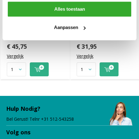
Alles toestaan
Schwarzkopf Bonacure
Schwarzkopf Bonacure
Aanpassen
Time Restore
Time Restore Clay
Conditioner 1000ml
Treatment 500ml
€ 45,75
€ 31,95
Vergelijk
Vergelijk
Hulp Nodig?
Bel Gerust! Telnr +31 512-543258
Volg ons