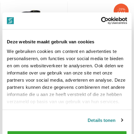
-28%
SALE
Deze website maakt gebruik van cookies
We gebruiken cookies om content en advertenties te
personaliseren, om functies voor social media te bieden
en om ons websiteverkeer te analyseren. Ook delen we
informatie over uw gebruik van onze site met onze
partners voor social media, adverteren en analyse. Deze
MARMARA BARBER
Proraso Shaving Cream
partners kunnen deze gegevens combineren met andere
Shaving Gel No. 77 -
Azur Lime 275ml
500ml
informatie die u aan ze heeft verstrekt of die ze hebben
verzameld op basis van uw gebruik van hun services.
€ 11,50
€ 12,99
€ 17,99
Voor 17.00 Besteld, Zaterdag
Voor 17.00 Besteld, Zaterdag
bezorgd
bezorgd
Details tonen
Vergelijk
Vergelijk