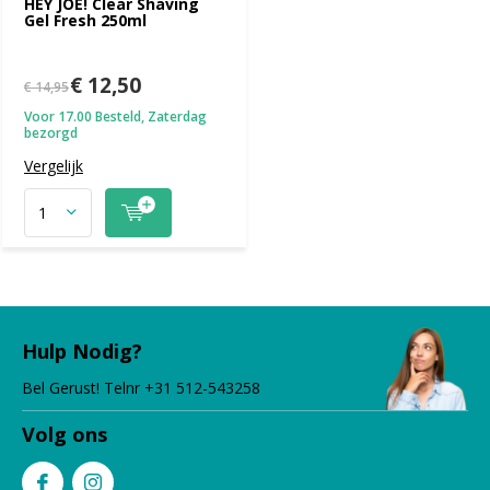
HEY JOE! Clear Shaving
Gel Fresh 250ml
€ 12,50
€ 14,95
Voor 17.00 Besteld, Zaterdag
bezorgd
Vergelijk
Hulp Nodig?
Bel Gerust! Telnr +31 512-543258
Volg ons