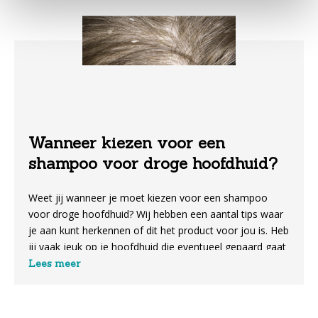
Wanneer kiezen voor een
shampoo voor droge hoofdhuid?
Weet jij wanneer je moet kiezen voor een shampoo
voor droge hoofdhuid? Wij hebben een aantal tips waar
je aan kunt herkennen of dit het product voor jou is. Heb
jij vaak jeuk op je hoofdhuid die eventueel gepaard gaat
met schilfers? Dan is het mogelijk dat je last hebt van
Lees meer
een droge hoofdhuid.
Het hebben van dit type hoofdhuid kan te maken hebben