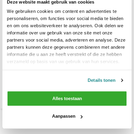
Deze website maakt gebruik van cookies
We gebruiken cookies om content en advertenties te
personaliseren, om functies voor social media te bieden
en om ons websiteverkeer te analyseren. Ook delen we
informatie over uw gebruik van onze site met onze
partners voor social media, adverteren en analyse. Deze
partners kunnen deze gegevens combineren met andere
informatie die u aan ze heeft verstrekt of die ze hebben
Indola Professional
Repair Shampoo 300ml
verzameld op basis van uw gebruik van hun services.
€ 13,95
€ 15,15
Details tonen
Vergelijk
Alles toestaan
Aanpassen