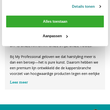
Details tonen
Alles toestaan
Aanpassen
MY PROFESSIONAL
DIT IS ONZE ARTISTRY. ONZE STIJL. ONZE TOOLS.
Bij My Professional geloven we dat hairstyling meer is
dan een beroep—het is pure kunst. Daarom hebben we
een premium lijn ontwikkeld die de kappersbranche
voorziet van hoogwaardige producten tegen een eerlijke
prijs. Het My-logo staat voor vakmanschap, stijl en
Lees meer
creativiteit, gecombineerd met innovatie en
ongeëvenaarde kwaliteit.
Sluit je aan bij de My-beweging en til jouw creativiteit
naar een hoger niveau!