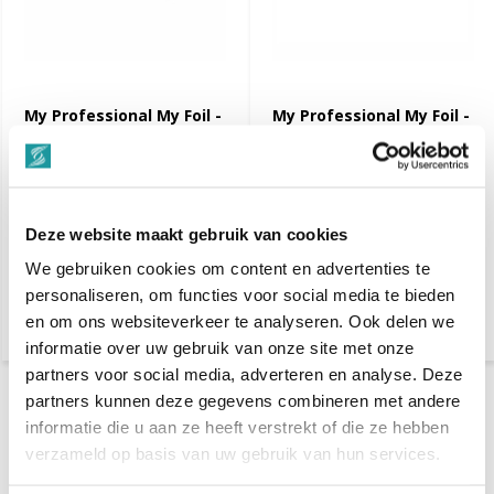
My Professional My Foil -
My Professional My Foil -
Embossed Aluminium Foil
Embossed Aluminium Foil
- Bubble Gum Pink 100m
- Hot Pink 100m
€ 15,75
€ 15,75
Voor 17.00 Besteld, Vrijdag
Voor 17.00 Besteld, Vrijdag
Deze website maakt gebruik van cookies
bezorgd
bezorgd
We gebruiken cookies om content en advertenties te
Vergelijk
Vergelijk
personaliseren, om functies voor social media te bieden
en om ons websiteverkeer te analyseren. Ook delen we
informatie over uw gebruik van onze site met onze
partners voor social media, adverteren en analyse. Deze
partners kunnen deze gegevens combineren met andere
informatie die u aan ze heeft verstrekt of die ze hebben
verzameld op basis van uw gebruik van hun services.