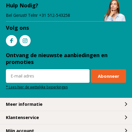
Hulp Nodig?
Bel Gerust! Telnr +31 512-543258
Volg ons
Ontvang de nieuwste aanbiedingen en
promoties
Abonneer
* Lees hier de wettelijke beperkingen
Meer informatie
Klantenservice
Mijn account