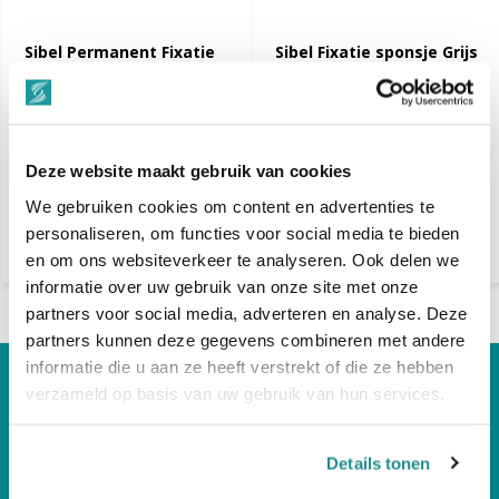
Sibel Permanent Fixatie
Sibel Fixatie sponsje Grijs
sponsje + Navulling
€ 2,50
€ 2,95
Dinsdag in huis
Dinsdag in huis
Deze website maakt gebruik van cookies
Vergelijk
Vergelijk
We gebruiken cookies om content en advertenties te
personaliseren, om functies voor social media te bieden
en om ons websiteverkeer te analyseren. Ook delen we
informatie over uw gebruik van onze site met onze
partners voor social media, adverteren en analyse. Deze
partners kunnen deze gegevens combineren met andere
informatie die u aan ze heeft verstrekt of die ze hebben
Hulp Nodig?
verzameld op basis van uw gebruik van hun services.
Bel Gerust! Telnr +31 512-543258
Details tonen
Volg ons