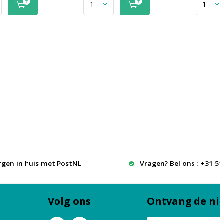
rgen in huis met PostNL
Vragen? Bel ons : +31 
Volg ons
Ontvang de ni