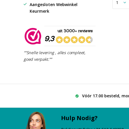
Aangesloten Webwinkel
Keurmerk
uit 3000+ reviews
9,3
““Snelle levering , alles compleet,
goed verpakt.””
Vóór 17.00 besteld, mo
Hulp Nodig?