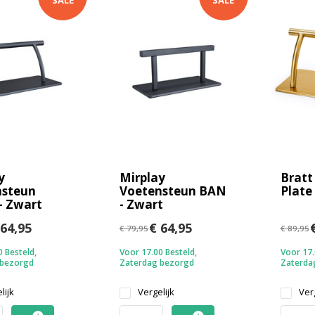
SALE
SALE
y
Mirplay
Bratt
nsteun
Voetensteun BAN
Plate
- Zwart
- Zwart
64,95
€ 64,95
€
€ 79,95
€ 89,95
 Besteld,
Voor 17.00 Besteld,
Voor 17.
 bezorgd
Zaterdag bezorgd
Zaterda
lijk
Vergelijk
Verg