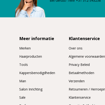
Bel Gerust! Telnr +31 512-543258
Meer informatie
Klantenservice
Merken
Over ons
Haarproducten
Algemene voorwaarde
Tools
Privacy Beleid
Kappersbenodigdheden
Betaalmethoden
Man
Verzenden
Salon Inrichting
Retourneren / Herroepi
Sale
Klantenservice