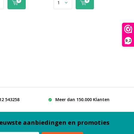
9,2
512 543258
Meer dan 150.000 Klanten
euwste aanbiedingen en promoties