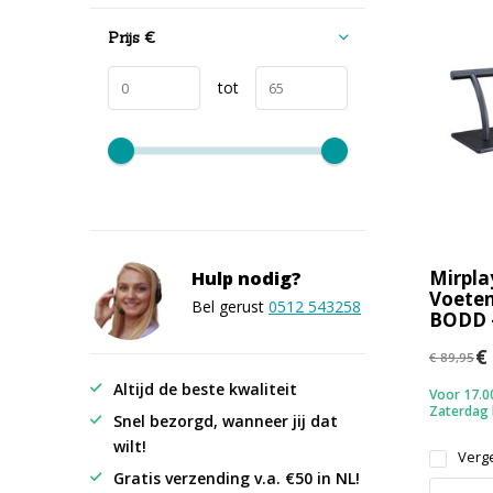
Prijs
€
tot
Mirpla
Hulp nodig?
Voete
Bel gerust
0512 543258
BODD 
€ 
€ 89,95
Altijd de beste kwaliteit
Voor 17.00
Zaterdag
Snel bezorgd, wanneer jij dat
wilt!
Verge
Gratis verzending v.a. €50 in NL!