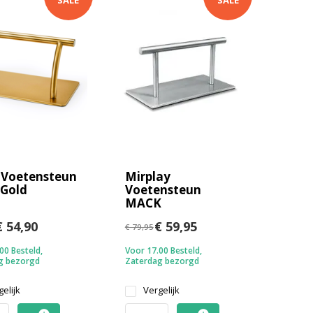
SALE
SALE
 Voetensteun
Mirplay
 Gold
Voetensteun
MACK
 54,90
€ 59,95
€ 79,95
00 Besteld,
Voor 17.00 Besteld,
g bezorgd
Zaterdag bezorgd
elijk
Vergelijk