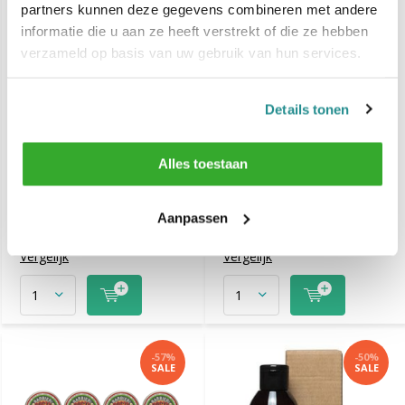
partners kunnen deze gegevens combineren met andere
informatie die u aan ze heeft verstrekt of die ze hebben
verzameld op basis van uw gebruik van hun services.
Details tonen
Barbieri Italiani
Barbieri Italiani Grease
Alles toestaan
Aftershave Kalmerende
100ml - 12 STUKS
Serum 100ml - 3 STUKS
Aanpassen
€ 29,95
€ 139,95
€ 81,-
€ 324,-
Vergelijk
Vergelijk
-57%
-50%
SALE
SALE