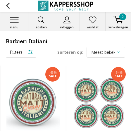
0
menu
zoeken
inloggen
wishlist
winkelwagen
Barbieri Italiani
Filters
Sorteren op:
-45%
-54%
SALE
SALE