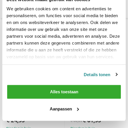
We gebruiken cookies om content en advertenties te
personaliseren, om functies voor social media te bieden
en om ons websiteverkeer te analyseren. Ook delen we
-10%
informatie over uw gebruik van onze site met onze
SALE
partners voor social media, adverteren en analyse. Deze
partners kunnen deze gegevens combineren met andere
informatie die u aan ze heeft verstrekt of die ze hebben
verzameld op basis van uw gebruik van hun services.
Details tonen
Alles toestaan
DEPOT NO.303 Modelling
DEPOT No. 102 Anti-
Wax 100ml
Dandruff & Sebum
Control Shampoo 250ml -
Aanpassen
3 STUKS
€ 24,95
€ 61,95
€ 68,85