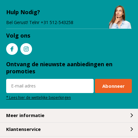
volumespray, enz, tot een complete lijn
Hulp Nodig?
scheerproducten, zoals scheerzeep, pre-en aftershave
lotion, baardolies, baardwax, snorrenwax, enz.
Bel Gerust! Telnr +31 512-543258
TRADITIE EVOLUEERT. MANNEN DIE ZICH GRAAG
Volg ons
VOOR ZICHZELF VERZORGEN HEBBEN NU HUN
PERFECTE MATCH, ZOWEL BIJ DE KAPPER ALS THUIS.
Mannen die graag voor zichzelf zorgen, hebben nu hun
Ontvang de nieuwste aanbiedingen en
perfecte match, zowel bij de kapper als thuis. Specifieke
promoties
producten voor haar-, scheer- en baardverzorging
evenals producten voor lichaamsverzorging, geuren en
Abonneer
accessoires. Formules gemaakt met innovatieve
technologieën en hoogwaardige grondstoffen voor de
* Lees hier de wettelijke beperkingen
meest veeleisende kappers en hun klanten.
Meer informatie
Klantenservice