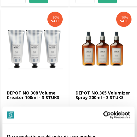
-10%
-10%
SALE
SALE
DEPOT NO.308 Volume
DEPOT NO.305 Volumizer
Creator 100ml - 3 STUKS
Spray 200ml - 3 STUKS
€ 56,50
€ 67,35
€ 62,85
€ 74,85
Dinsdag in huis
Dinsdag in huis
Vergelijk
Vergelijk
Deze website maakt gebruik van cookies