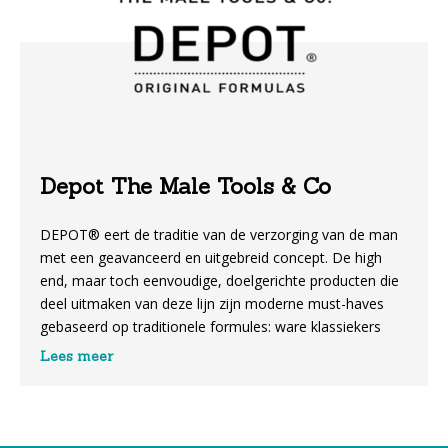
Depot The Male Tools & Co
DEPOT® eert de traditie van de verzorging van de man
met een geavanceerd en uitgebreid concept. De high
end, maar toch eenvoudige, doelgerichte producten die
deel uitmaken van deze lijn zijn moderne must-haves
gebaseerd op traditionele formules: ware klassiekers
voor de hedendaagse man.
Lees meer
DEPOT® biedt een compleet , stijlvol en kwalitatief
barber gamma gaande van shampoo, verzorging,
afwerkingsproducten zoals wax, pommade, gel,