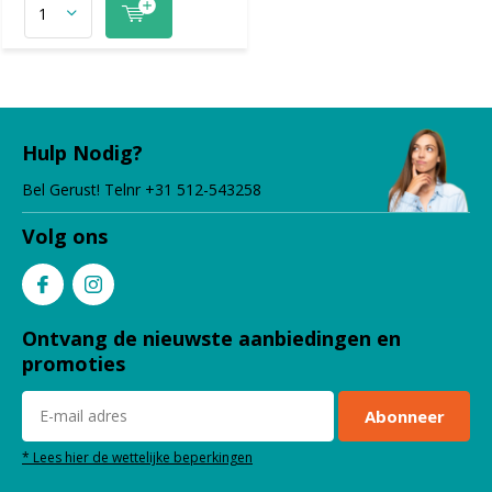
Hulp Nodig?
Bel Gerust! Telnr +31 512-543258
Volg ons
Ontvang de nieuwste aanbiedingen en
promoties
Abonneer
* Lees hier de wettelijke beperkingen