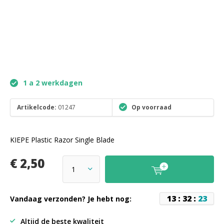
1 a 2 werkdagen
Artikelcode:
01247
Op voorraad
KIEPE Plastic Razor Single Blade
€ 2,50
1
3
:
3
2
:
2
3
Vandaag verzonden? Je hebt nog:
Altijd de beste kwaliteit