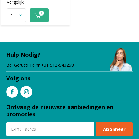
Vergelijk
Hulp Nodig?
Bel Gerust! Telnr +31 512-543258
Volg ons
Ontvang de nieuwste aanbiedingen en
promoties
Abonneer