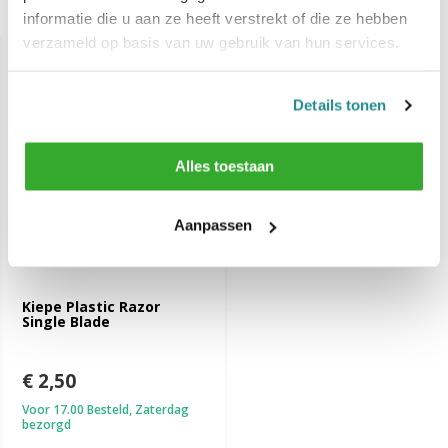
Recent bekeken
informatie die u aan ze heeft verstrekt of die ze hebben
verzameld op basis van uw gebruik van hun services.
Details tonen
Alles toestaan
Aanpassen
Kiepe Plastic Razor
Single Blade
€ 2,50
Voor 17.00 Besteld, Zaterdag
bezorgd