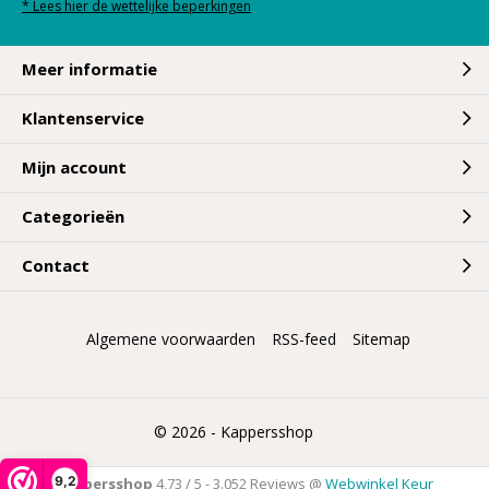
* Lees hier de wettelijke beperkingen
Meer informatie
Klantenservice
Mijn account
Categorieën
Contact
Algemene voorwaarden
RSS-feed
Sitemap
© 2026 -
Kappersshop
9,2
Kappersshop
4,73
/
5
-
3.052
Reviews @
Webwinkel Keur