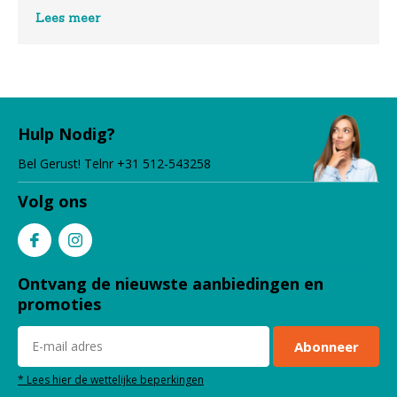
functioneel design. Door met revolutionaire materialen
Lees meer
te werken, zijn we in staat om de beste gereedschappen
in de industrie te creëren. Onze visie is om continu te
innoveren door state-of-the-art producten op de markt
te brengen naarmate de technologie vordert.
Niet voor niets is de JRL 2020C verkozen tot beste
Hulp Nodig?
professionele tondeuse in de USA in 2021
Bel Gerust! Telnr +31 512-543258
Volg ons
Ontvang de nieuwste aanbiedingen en
promoties
Abonneer
* Lees hier de wettelijke beperkingen