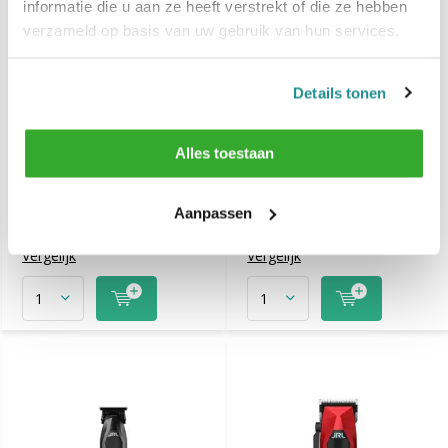
informatie die u aan ze heeft verstrekt of die ze hebben
verzameld op basis van uw gebruik van hun services.
Details tonen
JRL Onyx SF Pro Shaver
JRL FF2020T EZ-GAP
Alles toestaan
Trimmer Blade GOLD
Aanpassen
€ 84,70
€ 24,50
€ 37,50
Vergelijk
Vergelijk