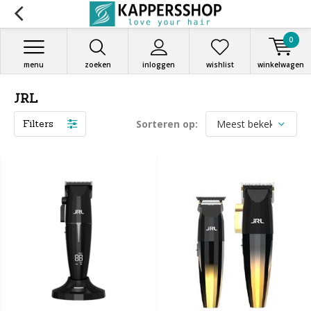
0
menu
zoeken
inloggen
wishlist
winkelwagen
JRL
Filters
Sorteren op: