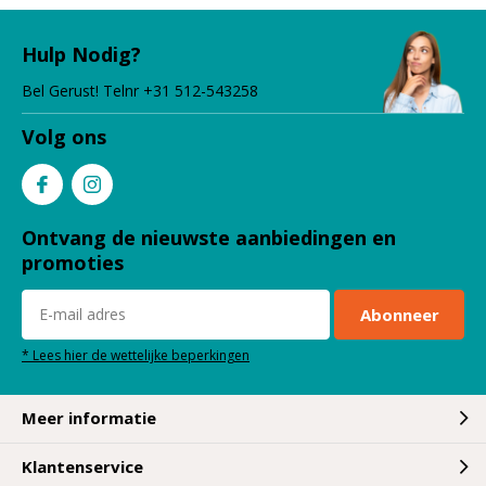
Hulp Nodig?
Bel Gerust! Telnr +31 512-543258
Volg ons
Ontvang de nieuwste aanbiedingen en
promoties
Abonneer
* Lees hier de wettelijke beperkingen
Meer informatie
Klantenservice