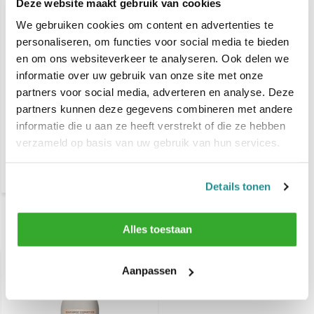
Deze website maakt gebruik van cookies
We gebruiken cookies om content en advertenties te
personaliseren, om functies voor social media te bieden
en om ons websiteverkeer te analyseren. Ook delen we
informatie over uw gebruik van onze site met onze
partners voor social media, adverteren en analyse. Deze
partners kunnen deze gegevens combineren met andere
DCM Sebum-regulating
informatie die u aan ze heeft verstrekt of die ze hebben
shampoo 1000 ml
verzameld op basis van uw gebruik van hun services.
€ 18,10
Details tonen
Alles toestaan
Recent bekeken
Aanpassen