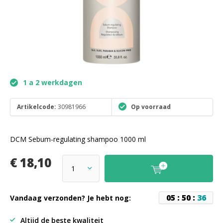
1 a 2 werkdagen
Artikelcode:
30981966
Op voorraad
DCM Sebum-regulating shampoo 1000 ml
€ 18,10
0
5
:
5
0
:
3
6
Vandaag verzonden? Je hebt nog:
Altijd de beste kwaliteit