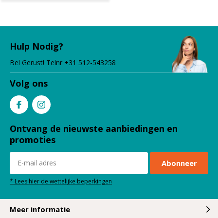
Hulp Nodig?
Bel Gerust! Telnr +31 512-543258
Volg ons
Ontvang de nieuwste aanbiedingen en
promoties
Abonneer
* Lees hier de wettelijke beperkingen
Meer informatie