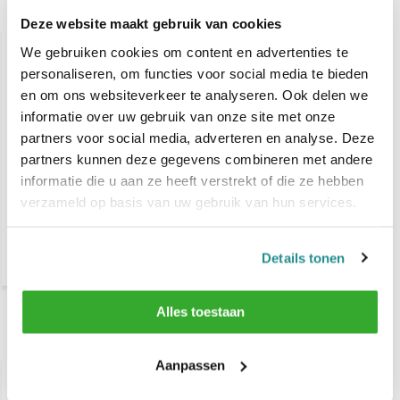
Gerelateerde producten
Deze website maakt gebruik van cookies
We gebruiken cookies om content en advertenties te
personaliseren, om functies voor social media te bieden
en om ons websiteverkeer te analyseren. Ook delen we
informatie over uw gebruik van onze site met onze
partners voor social media, adverteren en analyse. Deze
partners kunnen deze gegevens combineren met andere
informatie die u aan ze heeft verstrekt of die ze hebben
DCM Sebum-regulating
verzameld op basis van uw gebruik van hun services.
shampoo 300 ml
€ 9,60
Details tonen
Alles toestaan
Recent bekeken
Aanpassen