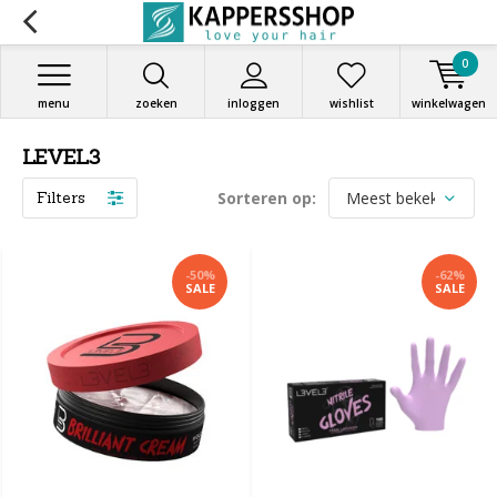
0
menu
zoeken
inloggen
wishlist
winkelwagen
LEVEL3
Filters
Sorteren op:
-50%
-62%
SALE
SALE