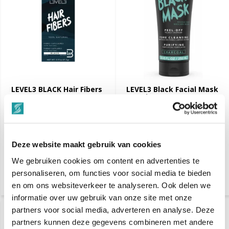
LEVEL3 BLACK Hair Fibers
LEVEL3 Black Facial Mask
250ml
€ 19,95
€ 5,99
€ 9,99
Klik voor verzendinformatie
Dinsdag in huis
Deze website maakt gebruik van cookies
Vergelijk
Vergelijk
We gebruiken cookies om content en advertenties te
personaliseren, om functies voor social media te bieden
Niet op voorraad
en om ons websiteverkeer te analyseren. Ook delen we
informatie over uw gebruik van onze site met onze
partners voor social media, adverteren en analyse. Deze
-28%
SALE
partners kunnen deze gegevens combineren met andere