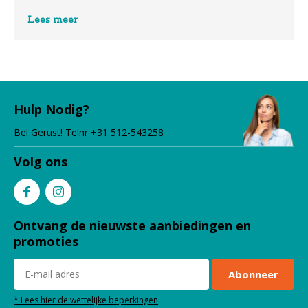
Lees meer
Hulp Nodig?
Bel Gerust! Telnr +31 512-543258
Volg ons
Ontvang de nieuwste aanbiedingen en
promoties
Abonneer
* Lees hier de wettelijke beperkingen