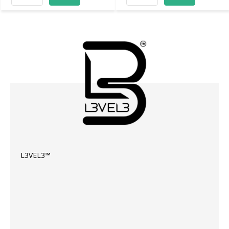
L3VEL3™