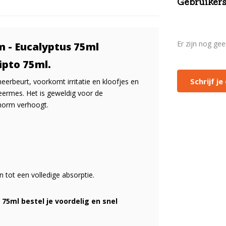
Gebruikers
Er zijn nog ge
m - Eucalyptus 75ml
lipto 75ml.
Schrijf j
erbeurt, voorkomt irritatie en kloofjes en
eermes. Het is geweldig voor de
norm verhoogt.
 tot een volledige absorptie.
 75ml bestel je voordelig en snel