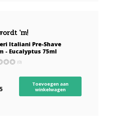
wordt 'm!
eri Italiani Pre-Shave
m - Eucalyptus 75ml
(0)
Toevoegen aan
75
winkelwagen