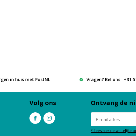
rgen in huis met PostNL
Vragen? Bel ons : +31 
Volg ons
Ontvang de ni
* Lees hier de wettelijke 