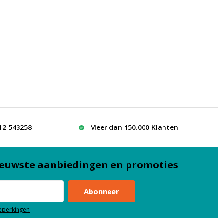
512 543258
Meer dan 150.000 Klanten
euwste aanbiedingen en promoties
Abonneer
beperkingen