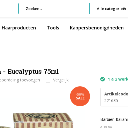
Alle categorieën
Haarproducten
Tools
Kappersbenodigdheden
m - Eucalyptus 75ml
1 a 2 wer
beoordeling toevoegen
Vergelijk
Artikelcode
-50%
SALE
221635
Barbieri Itali
€ 15,50