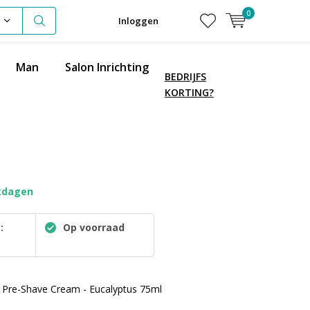
0
Inloggen
Man
Salon Inrichting
BEDRIJFS
KORTING?
kdagen
:
Op voorraad
ani Pre-Shave Cream - Eucalyptus 75ml