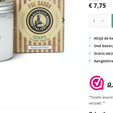
€ 7,75
Altijd de b
Snel bezorg
Gratis verz
Aangeslot
9,
““Snelle leveri
verpakt.””