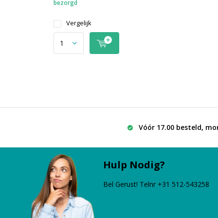
bezorgd
Vergelijk
Vóór 17.00 besteld, mo
Hulp Nodig?
Bel Gerust! Telnr +31 512-543258