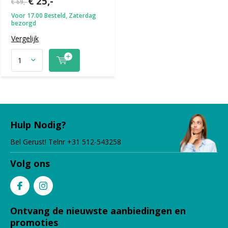
€ 25,-
€ 69,-
Voor 17.00 Besteld, Zaterdag
bezorgd
Vergelijk
Hulp Nodig?
Bel Gerust! Telnr +31 512-543258
Volg ons
Ontvang de nieuwste aanbiedingen en
promoties