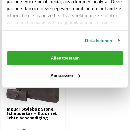
Reviews
partners voor social media, adverteren en analyse. Deze
partners kunnen deze gegevens combineren met andere
informatie die u aan ze heeft verstrekt of die ze hebben
verzameld op basis van uw gebruik van hun services.
Recent bekeken
-64%
Details tonen
SALE
Alles toestaan
Aanpassen
Jaguar Stylebag Stone,
Schoudertas + Etui, met
lichte beschadiging