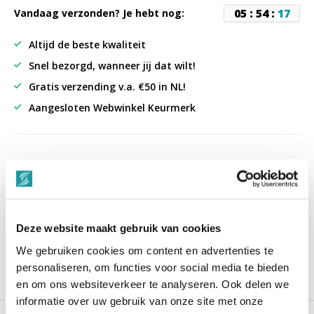
0
5
:
5
4
:
1
7
Vandaag verzonden? Je hebt nog:
Altijd de beste kwaliteit
Snel bezorgd, wanneer jij dat wilt!
Gratis verzending v.a. €50 in NL!
Aangesloten Webwinkel Keurmerk
uit 3000+ reviews
9,3
““Snelle levering , alles compleet, goed verpakt.””
Deze website maakt gebruik van cookies
We gebruiken cookies om content en advertenties te
personaliseren, om functies voor social media te bieden
Productomschrijving
en om ons websiteverkeer te analyseren. Ook delen we
informatie over uw gebruik van onze site met onze