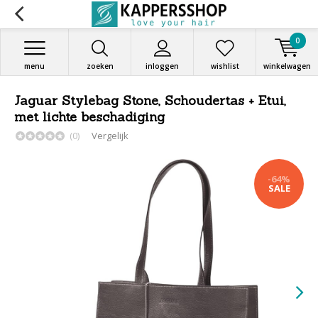
0
menu
zoeken
inloggen
wishlist
winkelwagen
Jaguar Stylebag Stone, Schoudertas + Etui,
met lichte beschadiging
(0)
Vergelijk
-64%
SALE