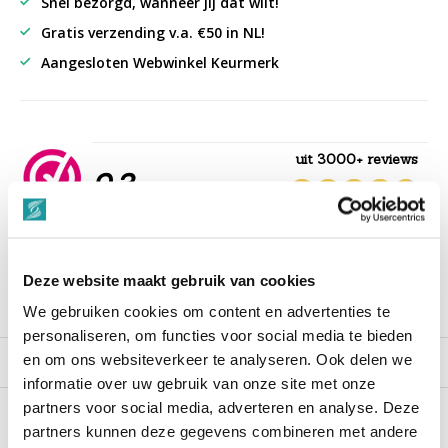
Snel bezorgd, wanneer jij dat wilt!
Gratis verzending v.a. €50 in NL!
Aangesloten Webwinkel Keurmerk
uit 3000+ reviews
9,3
““Snelle levering , alles compleet, goed verpakt.””
Deze website maakt gebruik van cookies
Productomschrijving
We gebruiken cookies om content en advertenties te
personaliseren, om functies voor social media te bieden
en om ons websiteverkeer te analyseren. Ook delen we
Reviews
informatie over uw gebruik van onze site met onze
partners voor social media, adverteren en analyse. Deze
partners kunnen deze gegevens combineren met andere
Recent bekeken