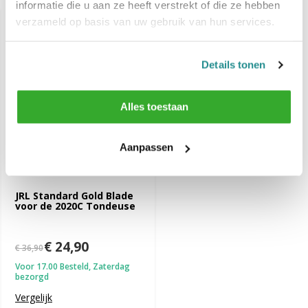
informatie die u aan ze heeft verstrekt of die ze hebben
verzameld op basis van uw gebruik van hun services.
-33%
SALE
Details tonen
Alles toestaan
Aanpassen
JRL Standard Gold Blade
voor de 2020C Tondeuse
€ 24,90
€ 36,90
Voor 17.00 Besteld, Zaterdag
bezorgd
Vergelijk