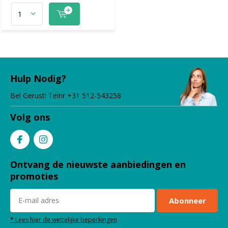
Hulp Nodig?
Bel Gerust! Telnr +31 512-543258
Volg ons
Ontvang de nieuwste aanbiedingen en
promoties
Abonneer
* Lees hier de wettelijke beperkingen