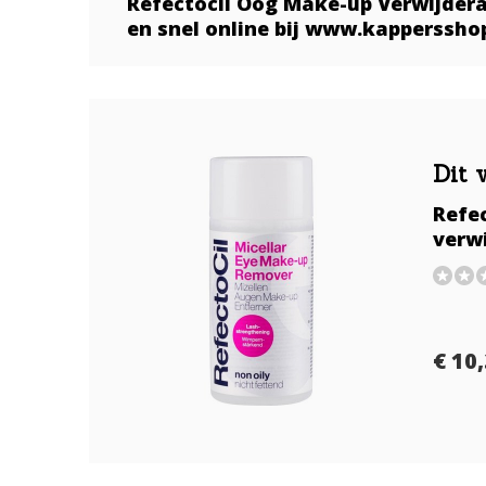
Refectocil Oog Make-up Verwijderaa
en snel online bij www.kapperssh
Dit 
Refe
verw
€ 10