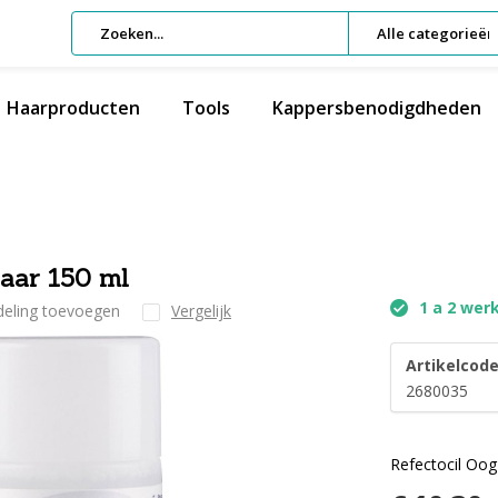
Alle categorieën
Haarproducten
Tools
Kappersbenodigdheden
raar 150 ml
1 a 2 wer
deling toevoegen
Vergelijk
Artikelcode
2680035
Refectocil Oog