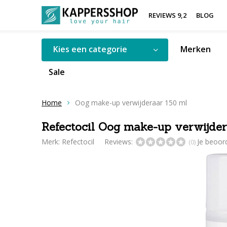
REVIEWS 9,2
BLOG
Kies een categorie
Merken
Sale
Home
Oog make-up verwijderaar 150 ml
Refectocil Oog make-up verwijde
Merk:
Refectocil
Reviews:
Je beoor
(0)