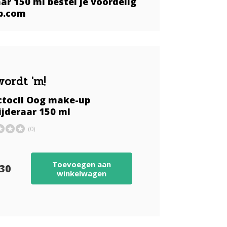
r 150 ml bestel je voordelig
op.com
wordt 'm!
ctocil Oog make-up
ijderaar 150 ml
(0)
Toevoegen aan
,30
winkelwagen