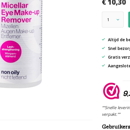
€ 10,30
Altijd de b
Snel bezorg
Gratis verz
Aangeslot
9,
““Snelle leveri
verpakt.””
Gebruikers