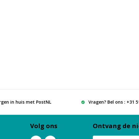
rgen in huis met PostNL
Vragen? Bel ons : +31 
Volg ons
Ontvang de ni