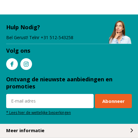
Hulp Nodig?
Bel Gerust! Telnr +31 512-543258
Volg ons
Ontvang de nieuwste aanbiedingen en
promoties
Abonneer
* Lees hier de wettelijke beperkingen
Meer informatie