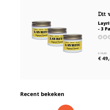
Dit 
Layr
- 3 P
€ 74,85
€ 49,
Recent bekeken