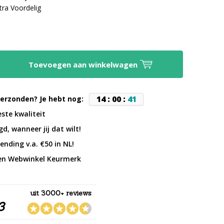
tra Voordelig
Toevoegen aan winkelwagen
1
4
:
0
0
:
4
0
erzonden? Je hebt nog:
este kwaliteit
d, wanneer jij dat wilt!
ending v.a. €50 in NL!
en Webwinkel Keurmerk
uit 3000+ reviews
3