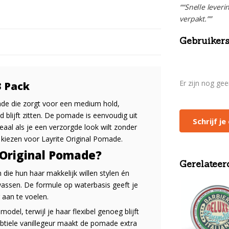
““Snelle leveri
verpakt.””
Gebruikers
Er zijn nog ge
3 Pack
de die zorgt voor een medium hold,
d blijft zitten. De pomade is eenvoudig uit
Schrijf j
eaal als je een verzorgde look wilt zonder
iezen voor Layrite Original Pomade.
 Original Pomade?
Gerelateer
ie hun haar makkelijk willen stylen én
wassen. De formule op waterbasis geeft je
 aan te voelen.
model, terwijl je haar flexibel genoeg blijft
btiele vanillegeur maakt de pomade extra