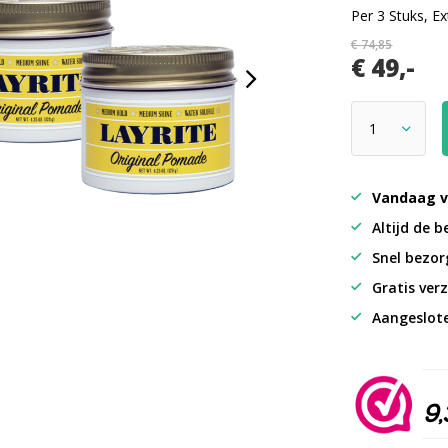
Per 3 Stuks, Ex
€ 74,85
€ 49,-
Vandaag v
Altijd de b
Snel bezorg
Gratis verz
Aangeslot
9,