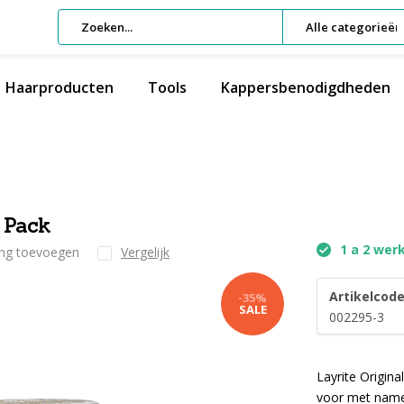
Alle categorieën
Haarproducten
Tools
Kappersbenodigdheden
 Pack
1 a 2 wer
ing toevoegen
Vergelijk
Artikelcode
-35%
SALE
002295-3
Layrite Origi
voor met name 