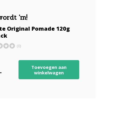
wordt 'm!
ite Original Pomade 120g
ack
(0)
Toevoegen aan
-
winkelwagen