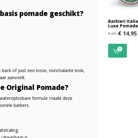
rbasis pomade geschikt?
Barbieri Itali
Luxe Pomade
€ 14,95
€ 27,-
ck back of juist een losse, nonchalante look,
aar aanvoelt.
te Original Pomade?
n wateroplosbare formule maakt deze
ionele barbers.
tstraling.
uitwasbaar is.