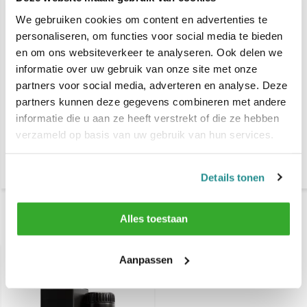
We gebruiken cookies om content en advertenties te
personaliseren, om functies voor social media te bieden
en om ons websiteverkeer te analyseren. Ook delen we
informatie over uw gebruik van onze site met onze
partners voor social media, adverteren en analyse. Deze
partners kunnen deze gegevens combineren met andere
PACINOS Texture Powder
PACINOS Texture Powder
informatie die u aan ze heeft verstrekt of die ze hebben
30 Gr. - 4 STUKS
30 Gr. - 12 STUKS
verzameld op basis van uw gebruik van hun services.
€ 39,-
€ 89,-
€ 59,80
€ 179,40
Details tonen
Alles toestaan
Recent bekeken
Aanpassen
-13%
SALE