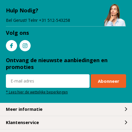
Hulp Nodig?
Bel Gerust! Telnr +31 512-543258
Volg ons
Ontvang de nieuwste aanbiedingen en
promoties
Abonneer
* Lees hier de wettelijke beperkingen
Meer informatie
Klantenservice