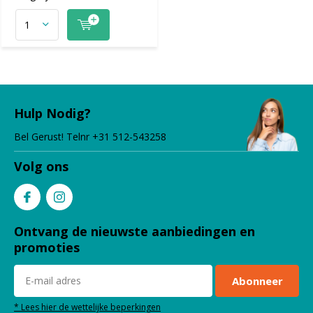
Hulp Nodig?
Bel Gerust! Telnr +31 512-543258
Volg ons
Ontvang de nieuwste aanbiedingen en
promoties
Abonneer
* Lees hier de wettelijke beperkingen