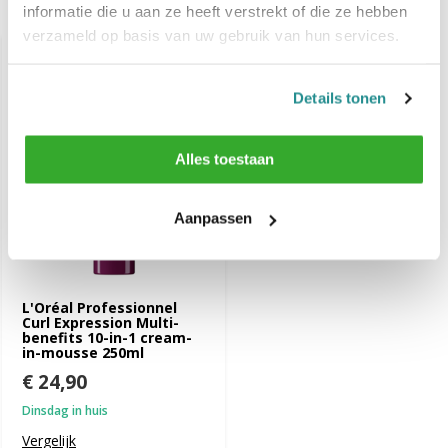
Recent bekeken
informatie die u aan ze heeft verstrekt of die ze hebben
verzameld op basis van uw gebruik van hun services.
Details tonen
Alles toestaan
Aanpassen
L'Oréal Professionnel
Curl Expression Multi-
benefits 10-in-1 cream-
in-mousse 250ml
€ 24,90
Dinsdag in huis
Vergelijk