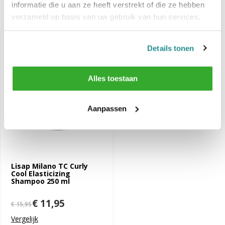
informatie die u aan ze heeft verstrekt of die ze hebben
verzameld op basis van uw gebruik van hun services.
Recent bekeken
-25%
Details tonen
SALE
Alles toestaan
Aanpassen
Lisap Milano TC Curly
Cool Elasticizing
Shampoo 250 ml
€ 11,95
€ 15,95
Vergelijk