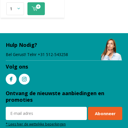
Hulp Nodig?
Bel Gerust! Telnr +31 512-543258
Volg ons
Ontvang de nieuwste aanbiedingen en
promoties
Abonneer
* Lees hier de wettelijke beperkingen