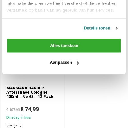
Recent bekeken
informatie die u aan ze heeft verstrekt of die ze hebben
verzameld op basis van uw gebruik van hun services.
-31%
SALE
Details tonen
Alles toestaan
Aanpassen
MARMARA BARBER
Aftershave Cologne
400ml - No 63 - 12 Pack
€ 74,99
€ 107,95
Dinsdag in huis
Vergelijk