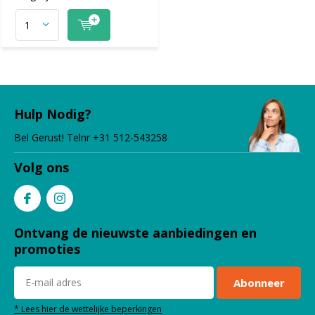
Hulp Nodig?
Bel Gerust! Telnr +31 512-543258
Volg ons
Ontvang de nieuwste aanbiedingen en
promoties
Abonneer
* Lees hier de wettelijke beperkingen