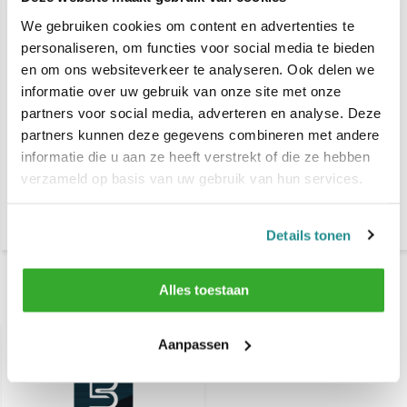
We gebruiken cookies om content en advertenties te
personaliseren, om functies voor social media te bieden
en om ons websiteverkeer te analyseren. Ook delen we
informatie over uw gebruik van onze site met onze
partners voor social media, adverteren en analyse. Deze
partners kunnen deze gegevens combineren met andere
Sibel Hair Sculptor Hair
Sibel Hair Sculptor Hair
informatie die u aan ze heeft verstrekt of die ze hebben
Bilding Fibers 25 gram
Fixing Spray 100ml
verzameld op basis van uw gebruik van hun services.
(Gaat uit assortiment)
€ 24,80
€ 10,55
Details tonen
Alles toestaan
Recent bekeken
Aanpassen