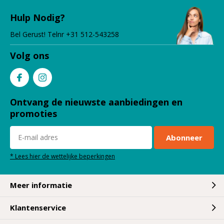
Hulp Nodig?
Bel Gerust! Telnr +31 512-543258
Volg ons
Ontvang de nieuwste aanbiedingen en
promoties
Abonneer
* Lees hier de wettelijke beperkingen
Meer informatie
Klantenservice