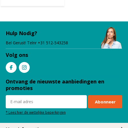
Hulp Nodig?
Bel Gerust! Telnr +31 512-543258
Volg ons
Ontvang de nieuwste aanbiedingen en
promoties
Abonneer
* Lees hier de wettelijke beperkingen