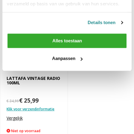
verzameld op basis van uw gebruik van hun services.
-26%
SALE
Details tonen
Alles toestaan
Aanpassen
LATTAFA VINTAGE RADIO
100ML
€ 25,99
€ 34,99
Klik voor verzendinformatie
Vergelijk
Niet op voorraad