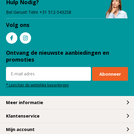
Hulp Nodig?
Bel Gerust! Telnr +31 512-543258
Volg ons
Ontvang de nieuwste aanbiedingen en
promoties
Abonneer
* Lees hier de wettelijke beperkingen
Meer informatie
Klantenservice
Mijn account