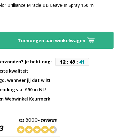
olor Brilliance Miracle BB Leave-In Spray 150 ml
Toevoegen aan winkelwagen
1
2
:
4
9
:
4
0
erzonden? Je hebt nog:
este kwaliteit
d, wanneer jij dat wilt!
ending v.a. €50 in NL!
en Webwinkel Keurmerk
uit 3000+ reviews
3