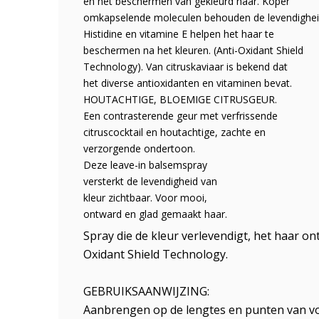
en het beschermen van gekleurd haar. Koper
omkapselende moleculen behouden de levendighei
Histidine en vitamine E helpen het haar te
beschermen na het kleuren. (Anti-Oxidant Shield
Technology). Van citruskaviaar is bekend dat
het diverse antioxidanten en vitaminen bevat.
HOUTACHTIGE, BLOEMIGE CITRUSGEUR.
Een contrasterende geur met verfrissende
citruscocktail en houtachtige, zachte en
verzorgende ondertoon.
Deze leave-in balsemspray
versterkt de levendigheid van
kleur zichtbaar. Voor mooi,
ontward en glad gemaakt haar.
Spray die de kleur verlevendigt, het haar on
Oxidant Shield Technology.
GEBRUIKSAANWIJZING:
Aanbrengen op de lengtes en punten van voc