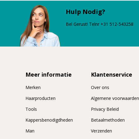
Hulp Nodig?
Bel Gerust! Telnr +31 512-543258
Meer informatie
Klantenservice
Merken
Over ons
Haarproducten
Algemene voorwaarde
Tools
Privacy Beleid
Kappersbenodigdheden
Betaalmethoden
Man
Verzenden