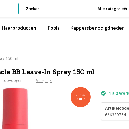
Alle categorieën
Haarproducten
Tools
Kappersbenodigdheden
ray 150 ml
racle BB Leave-In Spray 150 ml
ng toevoegen
Vergelijk
1 a 2 wer
-30%
SALE
Artikelcode
666339764