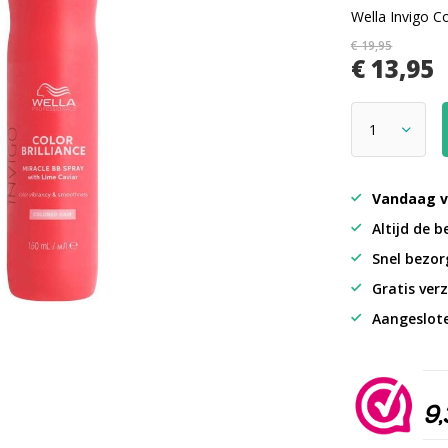
Wella Invigo C
€ 19,95
€ 13,95
Vandaag v
Altijd de b
Snel bezorg
Gratis verz
Aangeslot
9,