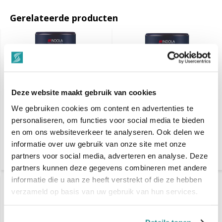
Gerelateerde producten
Deze website maakt gebruik van cookies
We gebruiken cookies om content en advertenties te
Indola Professional Rapid
Indola Professional Rapid
personaliseren, om functies voor social media te bieden
Blond White Dust
Blond Blue Dust Reduced
Reduced Powder 450 gr.
en om ons websiteverkeer te analyseren. Ook delen we
Powder 450 gr.
informatie over uw gebruik van onze site met onze
€ 29,95
€ 29,95
€ 46,30
€ 46,30
partners voor social media, adverteren en analyse. Deze
partners kunnen deze gegevens combineren met andere
informatie die u aan ze heeft verstrekt of die ze hebben
verzameld op basis van uw gebruik van hun services.