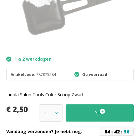
1 a 2 werkdagen
Artikelcode:
787875584
Op voorraad
Indola Salon Tools Color Scoop Zwart
€ 2,50
0
4
:
4
2
:
5
6
Vandaag verzonden? Je hebt nog: