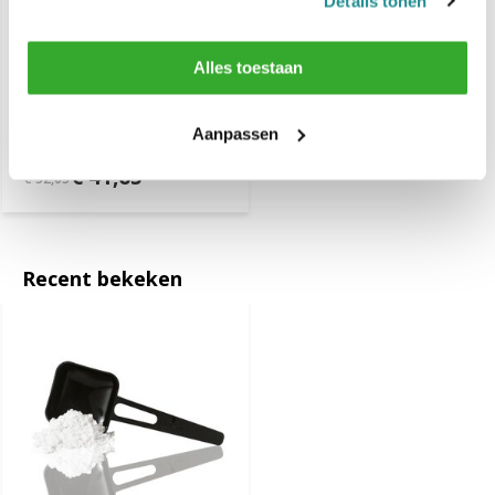
Details tonen
Alles toestaan
Indola Professional
Blonde Expert Bleaching
Powder 450 Gr.
Aanpassen
€ 41,65
€ 52,05
Recent bekeken