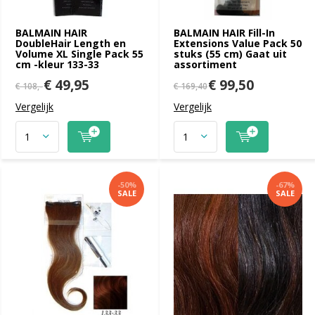
BALMAIN HAIR
BALMAIN HAIR Fill-In
DoubleHair Length en
Extensions Value Pack 50
Volume XL Single Pack 55
stuks (55 cm) Gaat uit
cm -kleur 133-33
assortiment
€ 49,95
€ 99,50
€ 108,-
€ 169,40
Vergelijk
Vergelijk
-50%
-67%
SALE
SALE