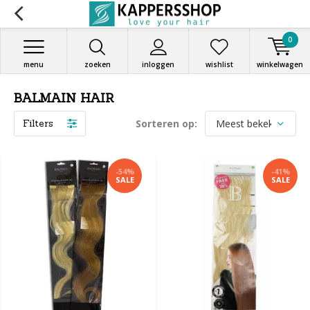
0
menu
zoeken
inloggen
wishlist
winkelwagen
BALMAIN HAIR
Filters
Sorteren op:
-54%
-41%
SALE
SALE