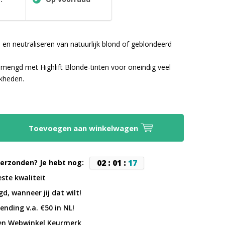
 en neutraliseren van natuurlijk blond of geblondeerd
engd met Highlift Blonde-tinten voor oneindig veel
jkheden.
Toevoegen aan winkelwagen
0
2
:
0
1
:
1
6
erzonden? Je hebt nog:
este kwaliteit
d, wanneer jij dat wilt!
ending v.a. €50 in NL!
en Webwinkel Keurmerk