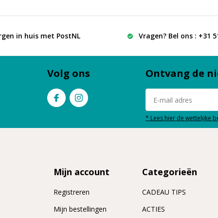
rgen in huis met PostNL
Vragen? Bel ons : +31 
Volg ons
Ontvang de ni
* Lees hier de wettelijke 
Mijn account
Categorieën
Registreren
CADEAU TIPS
n
Mijn bestellingen
ACTIES