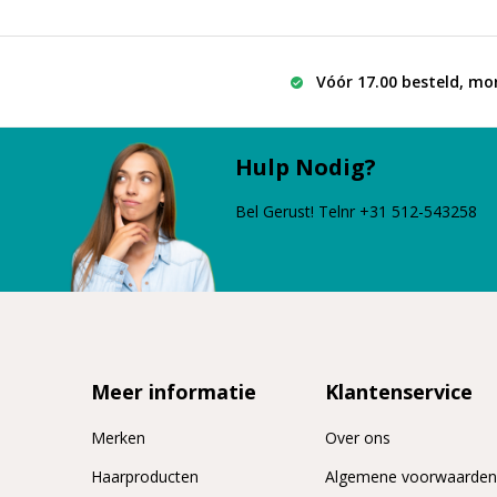
Vóór 17.00 besteld, mo
Hulp Nodig?
Bel Gerust! Telnr +31 512-543258
Meer informatie
Klantenservice
Merken
Over ons
Haarproducten
Algemene voorwaarde