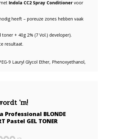
 met
Indola CC2 Spray Conditioner
voor
 nodig heeft – poreuze zones hebben vaak
 toner + 40g 2% (7 Vol.) developer).
e resultaat.
EG-9 Lauryl Glycol Ether, Phenoxyethanol,
wordt 'm!
la Professional BLONDE
RT Pastel GEL TONER
(0)