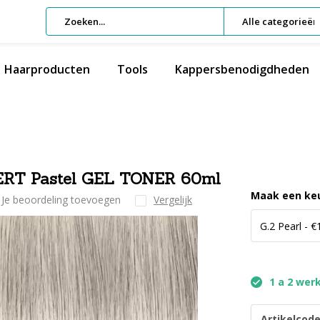
Alle categorieën
Haarproducten
Tools
Kappersbenodigdheden
PERT Pastel GEL TONER 60ml
Maak een ke
Je beoordeling toevoegen
Vergelijk
1 a 2 wer
Artikelcode