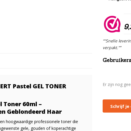
9,
““Snelle leveri
verpakt.””
Gebruikers
Er zijn nog ge
PERT Pastel GEL TONER
l Toner 60ml –
Schrijf j
 en Geblondeerd Haar
een hoogwaardige professionele toner die
 ongewenste gele, gouden of koperachtige