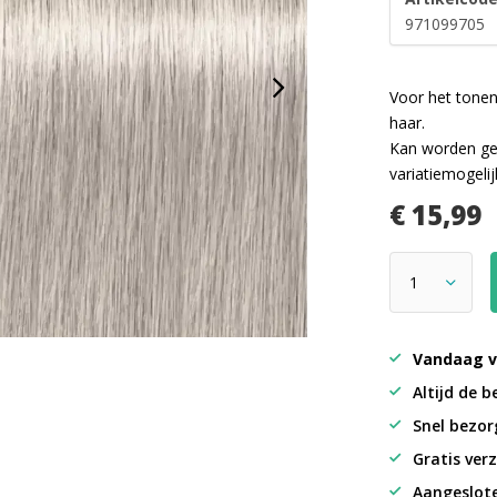
971099705
Voor het tonen
haar.
Kan worden gem
variatiemogeli
€ 15,99
Vandaag v
Altijd de b
Snel bezorg
Gratis verz
Aangeslot