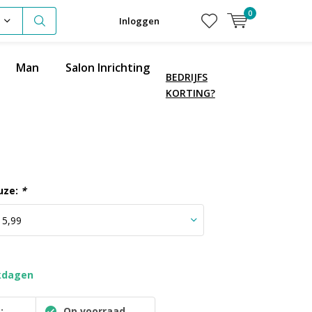
0
Inloggen
Man
Salon Inrichting
BEDRIJFS
KORTING?
uze:
*
kdagen
:
Op voorraad