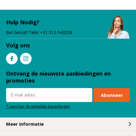
Hulp Nodig?
Bel Gerust! Telnr +31 512-543258
Volg ons
Ontvang de nieuwste aanbiedingen en
promoties
Abonneer
* Lees hier de wettelijke beperkingen
Meer informatie