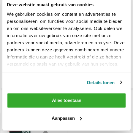
Deze website maakt gebruik van cookies
We gebruiken cookies om content en advertenties te
personaliseren, om functies voor social media te bieden
en om ons websiteverkeer te analyseren. Ook delen we
informatie over uw gebruik van onze site met onze
partners voor social media, adverteren en analyse. Deze
partners kunnen deze gegevens combineren met andere
Lisap Milano DEVELOPER
informatie die u aan ze heeft verstrekt of die ze hebben
Lisap Milano Dandy Hair
10 VOL. - 3%
Color Kleurenkaart
verzameld op basis van uw gebruik van hun services.
€ 9,90
€ 24,95
€ 11,95
€ 36,30
Details tonen
Alles toestaan
Recent bekeken
Aanpassen