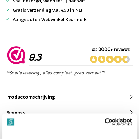
Snel bezorgd, wanneer jij dat wilt!
Gratis verzending v.a. €50 in NL!
Aangesloten Webwinkel Keurmerk
uit 3000+ reviews
9,3
““Snelle levering , alles compleet, goed verpakt.””
Productomschrijving
Reviews
Gerelateerde producten