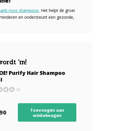
ine?
anti-roos shampoos
. Het helpt de groei
rminderen en ondersteunt een gezonde,
wordt 'm!
OE! Purify Hair Shampoo
l
(0)
Toevoegen aan
,90
winkelwagen