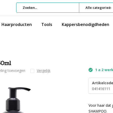
Alle categorieën
Haarproducten
Tools
Kappersbenodigdheden
50ml
1 a 2 wer
eling toevoegen
Vergelijk
Artikelcode
041416111
Voor haar dat 
SHAMPOO.