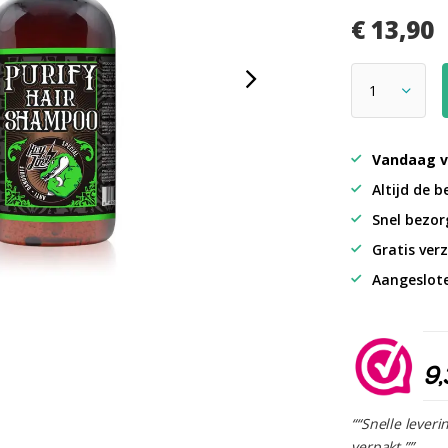
€ 13,90
Vandaag v
Altijd de b
Snel bezorg
Gratis verz
Aangeslot
9,
““Snelle leveri
verpakt.””