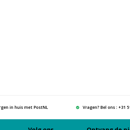
rgen in huis met PostNL
Vragen? Bel ons : +31 
Volg ons
Ontvang de ni