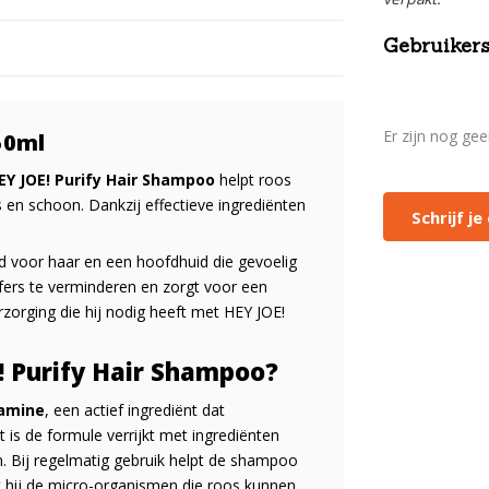
Gebruikers
Er zijn nog ge
50ml
EY JOE! Purify Hair Shampoo
helpt roos
s en schoon. Dankzij effectieve ingrediënten
Schrijf j
d voor haar en een hoofdhuid die gevoelig
lfers te verminderen en zorgt voor een
erzorging die hij nodig heeft met HEY JOE!
 Purify Hair Shampoo?
lamine
, een actief ingrediënt dat
is de formule verrijkt met ingrediënten
. Bij regelmatig gebruik helpt de shampoo
t hij de micro-organismen die roos kunnen