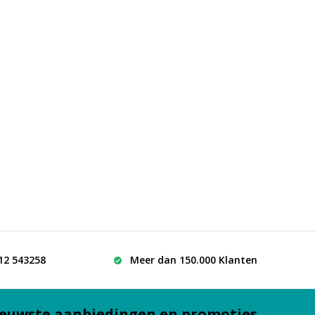
512 543258
Meer dan 150.000 Klanten
euwste aanbiedingen en promoties