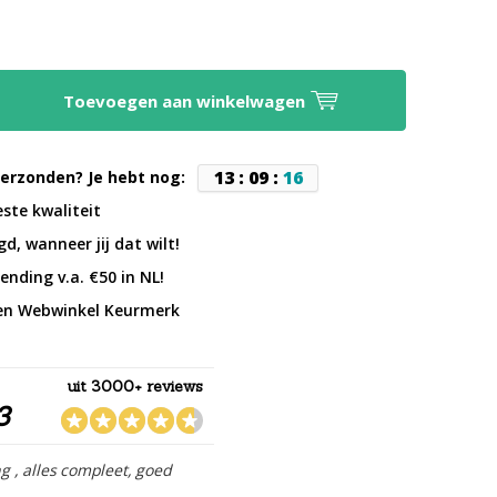
Toevoegen aan winkelwagen
1
3
:
0
9
:
1
6
erzonden? Je hebt nog:
este kwaliteit
d, wanneer jij dat wilt!
ending v.a. €50 in NL!
en Webwinkel Keurmerk
uit 3000+ reviews
3
ng , alles compleet, goed