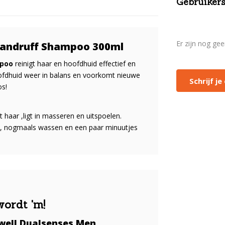
Gebruikers
Er zijn nog ge
Dandruff Shampoo 300ml
mpoo
reinigt haar en hoofdhuid effectief en
oofdhuid weer in balans en voorkomt nieuwe
Schrijf j
os!
aar ,ligt in masseren en uitspoelen.
n, nogmaals wassen en een paar minuutjes
wordt 'm!
well Dualsenses Men