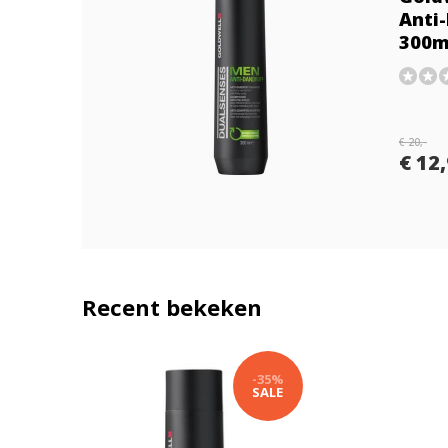
Anti
300m
€ 20,-
€ 12
Recent bekeken
-35%
SALE