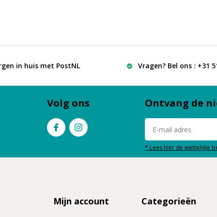
rgen in huis met PostNL
Vragen? Bel ons : +31 
Volg ons
Ontvang de ni
* Lees hier de wettelijke 
Mijn account
Categorieën