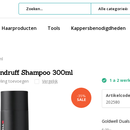
Alle categorieën
Haarproducten
Tools
Kappersbenodigdheden
ml
andruff Shampoo 300ml
1 a 2 wer
eling toevoegen
Vergelijk
Artikelcode
-35%
SALE
202580
Goldwell Dual
€ 20,-