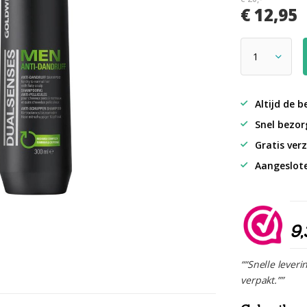
€ 12,95
Altijd de b
Snel bezorg
Gratis verz
Aangeslot
9,
““Snelle leveri
verpakt.””