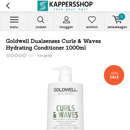
0
menu
zoeken
inloggen
wishlist
winkelwagen
Goldwell Dualsenses Curls & Waves
Hydrating Conditioner 1000ml
(0)
Vergelijk
-63%
SALE