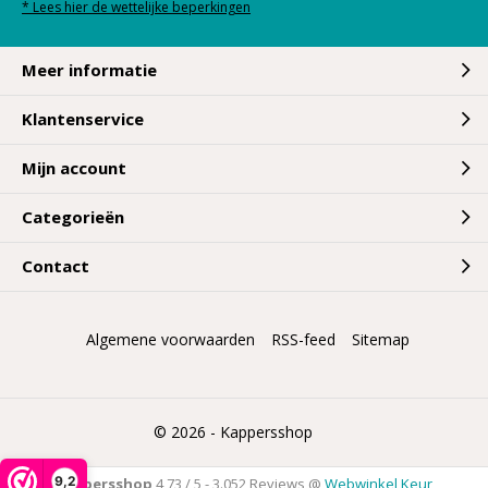
* Lees hier de wettelijke beperkingen
Meer informatie
Klantenservice
Mijn account
Categorieën
Contact
Algemene voorwaarden
RSS-feed
Sitemap
© 2026 -
Kappersshop
9,2
Kappersshop
4,73
/
5
-
3.052
Reviews @
Webwinkel Keur