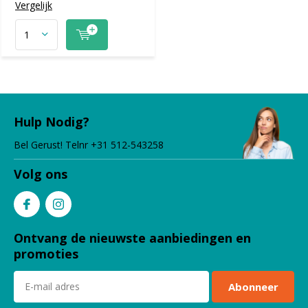
Vergelijk
Hulp Nodig?
Bel Gerust! Telnr +31 512-543258
Volg ons
Ontvang de nieuwste aanbiedingen en
promoties
Abonneer