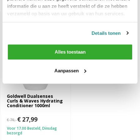
Recent bekeken
informatie die u aan ze heeft verstrekt of die ze hebben
verzameld op basis van uw gebruik van hun services.
-63%
SALE
Details tonen
Alles toestaan
Aanpassen
Goldwell Dualsenses
Curls & Waves Hydrating
Conditioner 1000ml
€ 27,99
€ 76,-
Voor 17.00 Besteld, Dinsdag
bezorgd